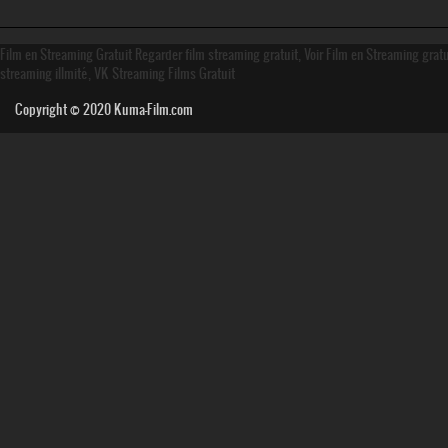
Film en Streaming Gratuit Regarder film streaming gratuit, Voir Film en Streaming grat
streaming illmité, VK Streaming Films Gratuit
Copyright © 2020
Kuma-Film.com