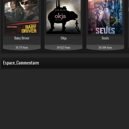
Baby Driver
Okja
Seuls
35 771 Vues
34 523 Vues
39 394 Vues
Espace_Commentaire