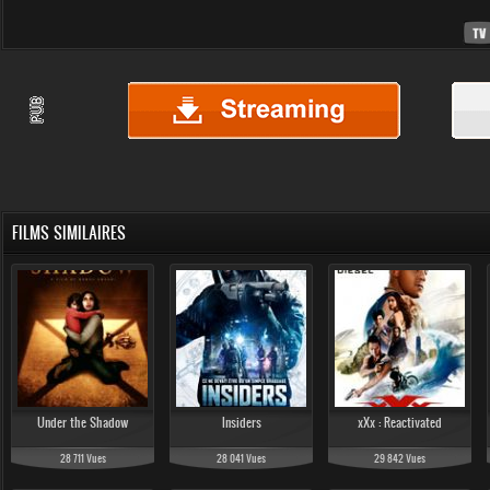
FILMS SIMILAIRES
Under the Shadow
Insiders
xXx : Reactivated
28 711 Vues
28 041 Vues
29 842 Vues