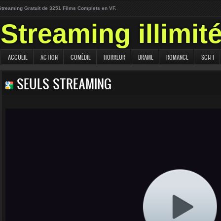
Streaming Gratuit de 3251 Films Complets en VF.
Streaming illimit
ACCUEIL
ACTION
COMÉDIE
HORREUR
DRAME
ROMANCE
SCI-FI
SEULS STREAMING