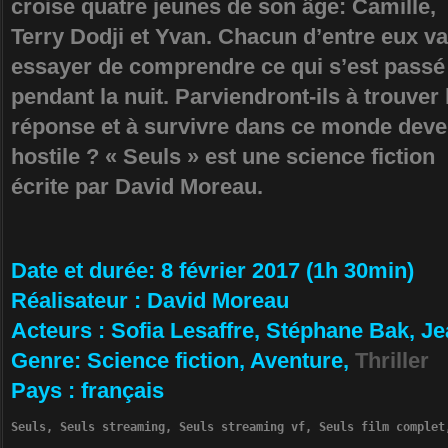
croise quatre jeunes de son âge: Camille,
Terry Dodji et Yvan. Chacun d’entre eux va
essayer de comprendre ce qui s’est passé
pendant la nuit. Parviendront-ils à trouver 
réponse et à survivre dans ce monde dev
hostile ? « Seuls » est une science fiction
écrite par David Moreau.
Da­te et durée
: 8 février 2017 (1h 30min)
Ré­alisateur
:
David Moreau
Ac­teurs
:
Sofia Lesaffre, Stéphane Bak, J
Ge­nre
: Science fiction, Aventure,
Thriller
Pa­ys
:
français
Seuls, Seuls streaming, Seuls streaming vf, Seuls film complet