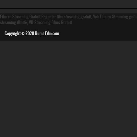
Film en Streaming Gratuit Regarder film streaming gratuit, Voir Film en Streaming grat
streaming illmité, VK Streaming Films Gratuit
Copyright © 2020
Kuma-Film.com