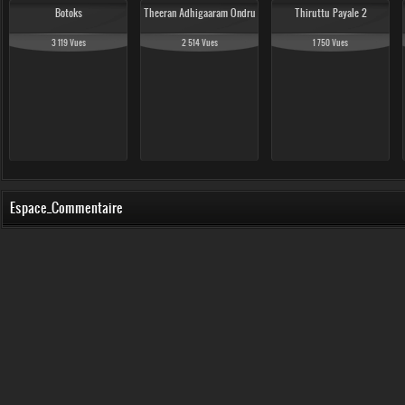
Botoks
Theeran Adhigaaram Ondru
Thiruttu Payale 2
3 119 Vues
2 514 Vues
1 750 Vues
Espace_Commentaire