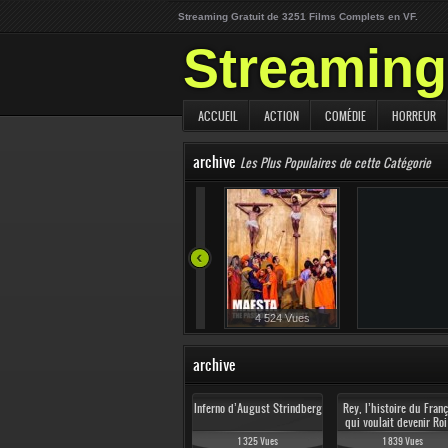
Streaming Gratuit de 3251 Films Complets en VF.
Streaming 
ACCUEIL
ACTION
COMÉDIE
HORREUR
archive
Les Plus Populaires de cette Catégorie
2 775 Vues
4 524 Vues
archive
Inferno d’August Strindberg
Rey, l’histoire du Fran
qui voulait devenir Roi
Patagonie
1 325 Vues
1 839 Vues