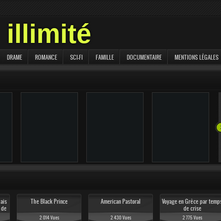
illimité
DRAME
ROMANCE
SCI-FI
FAMILLE
DOCUMENTAIRE
MENTIONS LÉGALES
2 430 Vues
2 014 Vues
1 839 Vues
çais
The Black Prince
American Pastoral
Voyage en Grèce par temp
 de
de crise
2 014 Vues
2 430 Vues
2 775 Vues