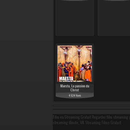
Maesta, La passion du
Christ
4 524 Vues
Film en Streaming Gratuit Regarder film streaming g
streaming illmité, VK Streaming Films Gratuit