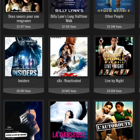
Deux soeurs pour une
Billy Lynn’s Long Halftime
Other People
vengeance
Walk
33 477 Vues
32 515 Vues
29 396 Vues
22 015 Vues
4 404 Vues
10 314 Vues
Insiders
xXx : Reactivated
Live by Night
14 657 Vues
15 385 Vues
2 932 Vues
28 041 Vues
29 842 Vues
24 094 Vues
3 650 Vues
3 751 Vues
3 582 Vues