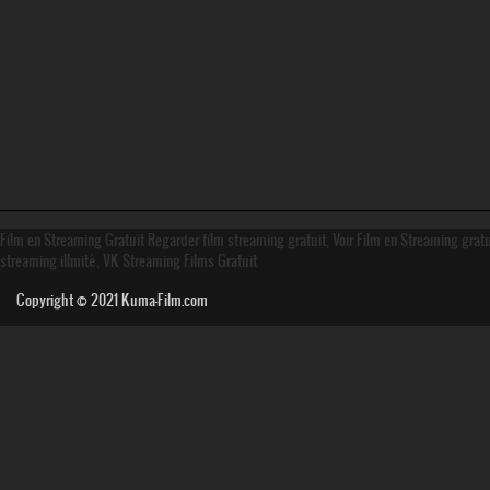
Film en Streaming Gratuit Regarder film streaming gratuit, Voir Film en Streaming grat
streaming illmité, VK Streaming Films Gratuit
Copyright © 2021
Kuma-Film.com