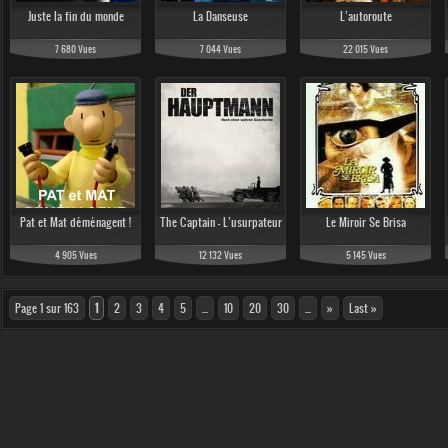
Juste la fin du monde
La Danseuse
L’autoroute
7 680 Vues
7 044 Vues
22 015 Vues
Pat et Mat déménagent !
The Captain - L’usurpateur
Le Miroir Se Brisa
4 905 Vues
12 132 Vues
5 145 Vues
Page 1 sur 163
1
2
3
4
5
...
10
20
30
...
»
Last »