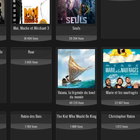
 Vues
Moi, Moche et Méchant 3
Seuls
18 494 Vues
39 394 Vues
le
Roar
 Vues
3 665 Vues
Vaiana, la légende du bout
Marie et les naufragés
du monde
49 729 Vues
23 907 Vues
Robin des Bois
The Kid Who Would Be King
Christopher Robin
1 789 Vues
1 988 Vues
1 073 Vues