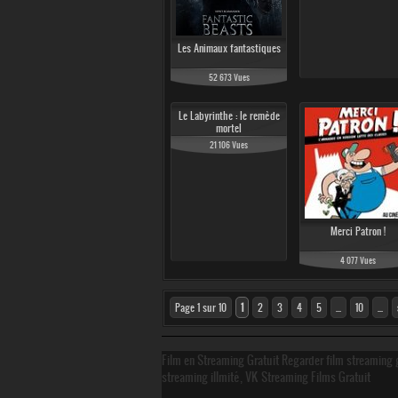
Les Animaux fantastiques
52 673 Vues
Le Labyrinthe : le remède
mortel
21 106 Vues
Merci Patron !
4 077 Vues
Page 1 sur 10
1
2
3
4
5
...
10
...
Film en Streaming Gratuit Regarder film streaming g
streaming illmité, VK Streaming Films Gratuit