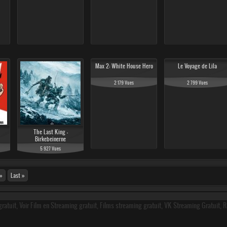
Max 2: White House Hero
Le Voyage de Lila
2 179 Vues
2 799 Vues
The Last King -
Birkebeinerne
5 927 Vues
»
Last »
ratuit, Voir Film en Streaming gratuit, Films streaming gratuit, VK Streaming Gratuit, 