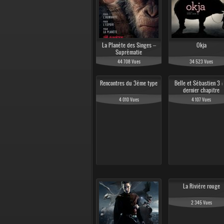
134 387 Vues
132 907
La Planète des Singes –
Okja
Suprématie
44 708 Vues
34 523 Vues
Rencontres du 3ème type
Belle et Sébastien 3 : 
101 106 Vues
84 897
dernier chapitre
4 010 Vues
4 107 Vues
La Rivière rouge
2 345 Vues