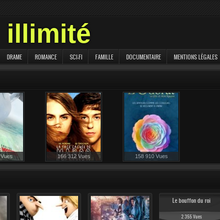
illimité
DRAME
ROMANCE
SCI-FI
FAMILLE
DOCUMENTAIRE
MENTIONS LÉGALES
 Vues
166 312 Vues
158 910 Vues
106 962 Vues
104 492 Vues
Le bouffon du roi
2 355 Vues