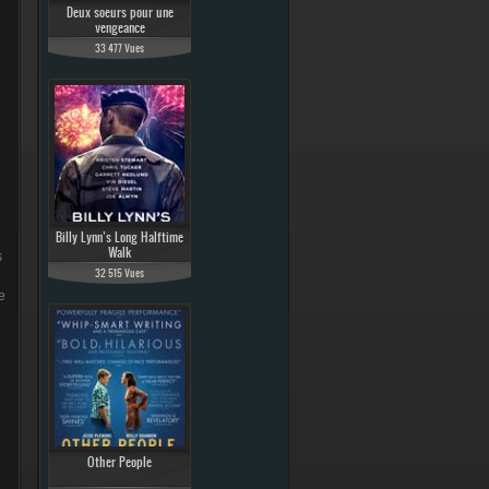
Deux soeurs pour une
vengeance
33 477 Vues
Billy Lynn’s Long Halftime
Walk
s
32 515 Vues
e
Other People