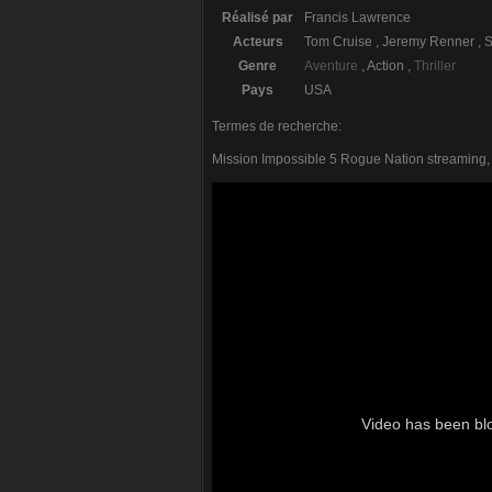
Réalisé par
Francis Lawrence
Acteurs
Tom Cruise , Jeremy Renner ,
Genre
Aventure
, Action ,
Thriller
Pays
USA
Termes de recherche:
Mission Impossible 5 Rogue Nation streaming, 