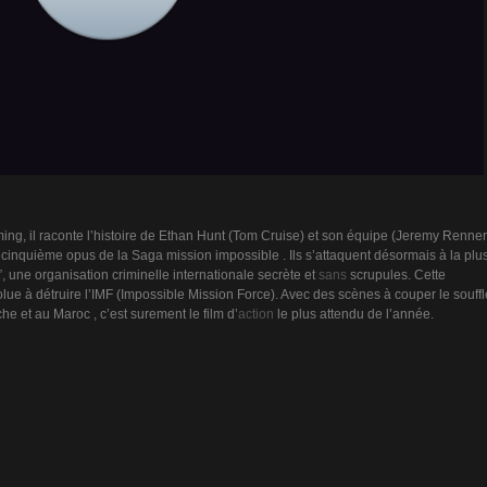
ming, il raconte l’histoire de Ethan Hunt (Tom Cruise) et son équipe (Jeremy Renner
cinquième opus de la Saga mission impossible . Ils s’attaquent désormais à la plu
”, une organisation criminelle internationale secrète et
sans
scrupules. Cette
lue à détruire l’IMF (Impossible Mission Force). Avec des scènes à couper le souffl
che et au Maroc , c’est surement le film d’
action
le plus attendu de l’année.