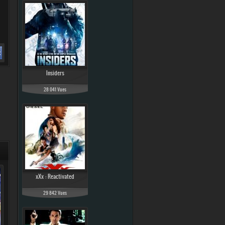
Insiders
28 041 Vues
xXx : Reactivated
29 842 Vues