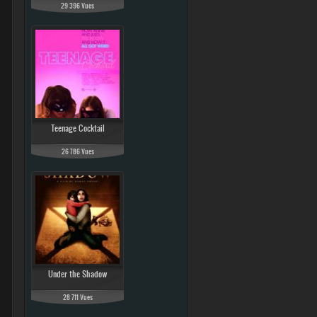
29 396 Vues
Teenage Cocktail
26 786 Vues
Under the Shadow
28 711 Vues