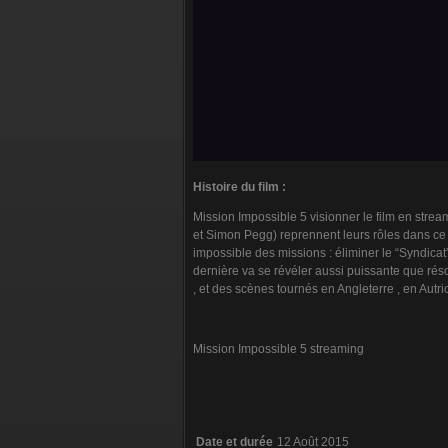
Histoire du film :
Mission Impossible 5 visionner le film en strea
et Simon Pegg) reprennent leurs rôles dans ce 
impossible des missions : éliminer le “Syndicat
dernière va se révéler aussi puissante que réso
, et des scènes tournés en Angleterre , en Autri
Mission Impossible 5 streaming
Date et durée
12 Août 2015