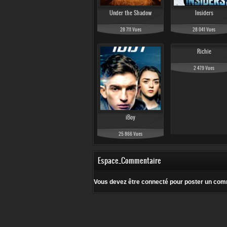
Under the Shadow
Insiders
28 711 Vues
28 041 Vues
Richie
2 479 Vues
iBoy
25 866 Vues
Espace_Commentaire
Vous devez être connecté pour poster un com