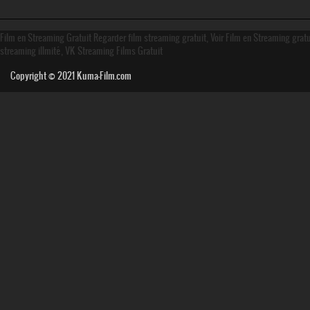
Film en Streaming Gratuit Regarder film streaming gratuit, Voir Film en Streaming grat
streaming illmité, VK Streaming Films Gratuit
Copyright © 2021
Kuma-Film.com