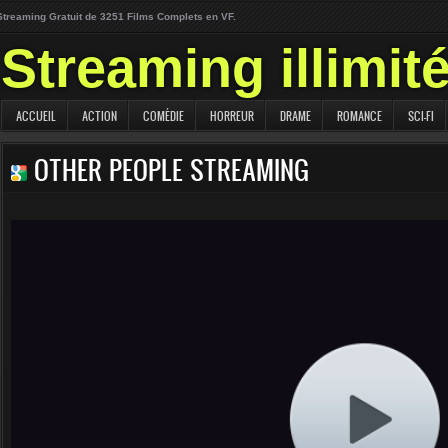
Streaming Gratuit de 3251 Films Complets en VF.
Streaming illimit
ACCUEIL
ACTION
COMÉDIE
HORREUR
DRAME
ROMANCE
SCI-FI
OTHER PEOPLE STREAMING