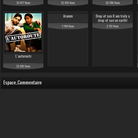
33 477 Vues
32 515 Vues
26 786 Vues
Aramm
Drop of sun (I am truly a
drop of sun on earth)
1 749 Vues
3 751 Vues
L’autoroute
22 015 Vues
Espace_Commentaire