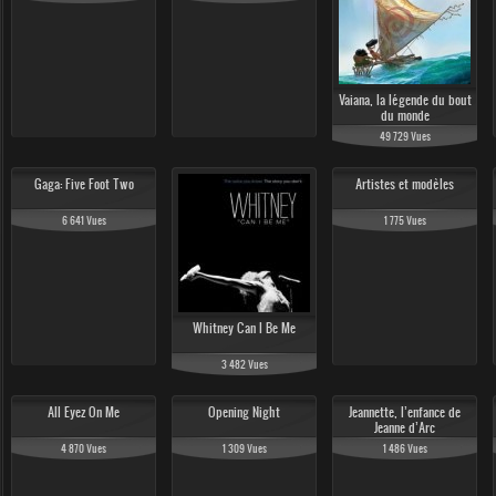
Vaiana, la légende du bout
du monde
49 729 Vues
Gaga: Five Foot Two
Artistes et modèles
6 641 Vues
1 775 Vues
Whitney Can I Be Me
3 482 Vues
All Eyez On Me
Opening Night
Jeannette, l’enfance de
Jeanne d’Arc
4 870 Vues
1 309 Vues
1 486 Vues