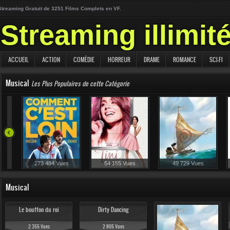
Streaming Gratuit de 3251 Films Complets en VF.
Streaming illimit
ACCUEIL
ACTION
COMÉDIE
HORREUR
DRAME
ROMANCE
SCI-FI
Musical
Les Plus Populaires de cette Catégorie
273 484 Vues
54 155 Vues
49 729 Vues
Musical
Le bouffon du roi
Dirty Dancing
2 355 Vues
2 805 Vues