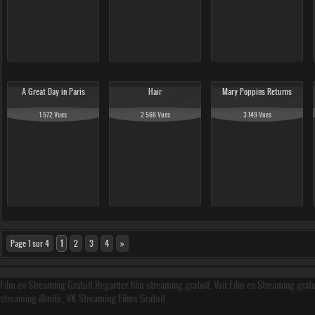
A Great Day in Paris
Hair
Mary Poppins Returns
1 572 Vues
2 566 Vues
3 149 Vues
Page 1 sur 4
1
2
3
4
»
Film en Streaming Gratuit Regarder film streaming gratuit, Voir Film en Streaming grat
streaming illmité, VK Streaming Films Gratuit