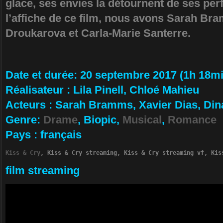
glace, ses envies la détournent de ses p
l’affiche de ce film, nous avons Sarah Br
Droukarova et Carla-Marie Santerre.
Da­te et durée
: 20 septembre 2017 (1h 18mi
Ré­alisateur
:
Lila Pinell, Chloé Mahieu
Ac­teurs
:
Sarah Bramms, Xavier Dias, Di
Ge­nre
:
Drame
, Biopic,
Musical
,
Romance
Pa­ys
:
français
Kiss & Cry
, Kiss & Cry streaming, Kiss & Cry streaming vf, Kis
film streaming