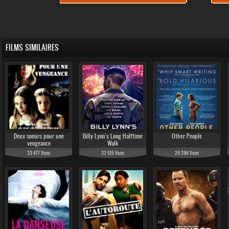
FILMS SIMILAIRES
Deux soeurs pour une
Billy Lynn’s Long Halftime
Other People
vengeance
Walk
33 477 Vues
32 515 Vues
29 396 Vues