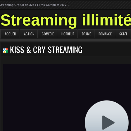
Streaming Gratuit de 3251 Films Complets en VF.
Streaming illimit
ACCUEIL
ACTION
COMÉDIE
HORREUR
DRAME
ROMANCE
SCI-FI
KISS & CRY STREAMING