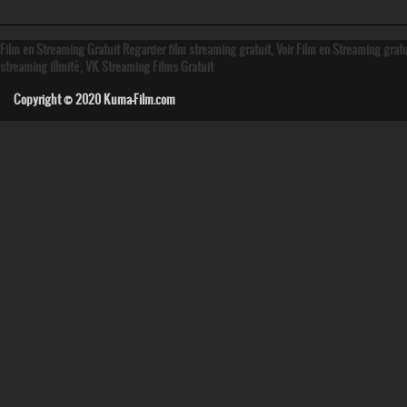
Film en Streaming Gratuit Regarder film streaming gratuit, Voir Film en Streaming grat
streaming illmité, VK Streaming Films Gratuit
Copyright © 2020
Kuma-Film.com