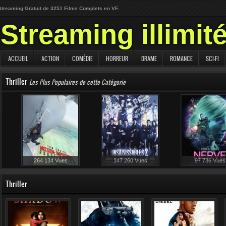
Streaming Gratuit de 3251 Films Complets en VF.
Streaming illimit
ACCUEIL
ACTION
COMÉDIE
HORREUR
DRAME
ROMANCE
SCI-FI
Thriller
Les Plus Populaires de cette Catégorie
264 134 Vues
147 260 Vues
97 736 Vues
82 640 Vues
63 227 Vues
Thriller