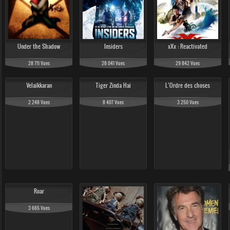
84 583 Vues
Under the Shadow
Insiders
xXx : Reactivated
28 711 Vues
28 041 Vues
29 842 Vues
Velaikkaran
Tiger Zinda Hai
L’Ordre des choses
60 558 Vues
54 131 Vues
2 248 Vues
8 407 Vues
3 250 Vues
Roar
3 665 Vues