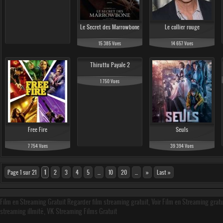
Le Secret des Marrowbone
Le collier rouge
15 385 Vues
14 657 Vues
Thiruttu Payale 2
1 750 Vues
Free Fire
Seuls
7 754 Vues
39 394 Vues
Page 1 sur 21
1
2
3
4
5
...
10
20
...
»
Last »
Film en Streaming Gratuit Regarder film streaming gratuit, Voir Film en Streaming grat
streaming illmité, VK Streaming Films Gratuit