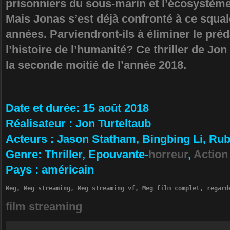
prisonniers du sous-marin et l’écosystème 
Mais Jonas s’est déjà confronté à ce squale
années. Parviendront-ils à éliminer le pré
l’histoire de l’humanité? Ce thriller de Jo
la seconde moitié de l’année 2018.
Da­te et durée
: 15 août 2018
Ré­alisateur
:
Jon Turteltaub
Ac­teurs
:
Jason Statham, Bingbing Li, Ru
Ge­nre
: Thriller, Epouvante-
horreur
,
Action
Pa­ys
:
américain
Meg, Meg streaming, Meg streaming vf, Meg film complet, regard
film streaming