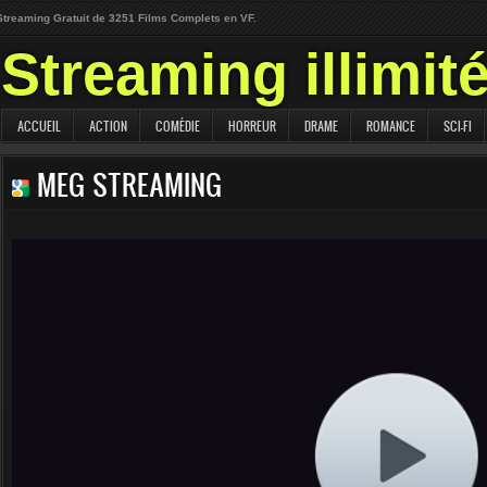
Streaming Gratuit de 3251 Films Complets en VF.
Streaming illimit
ACCUEIL
ACTION
COMÉDIE
HORREUR
DRAME
ROMANCE
SCI-FI
MEG STREAMING