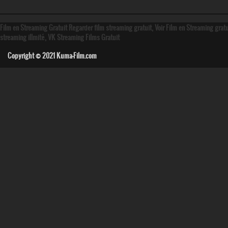
Film en Streaming Gratuit Regarder film streaming gratuit, Voir Film en Streaming grat
streaming illmité, VK Streaming Films Gratuit
Copyright © 2021
Kuma-Film.com