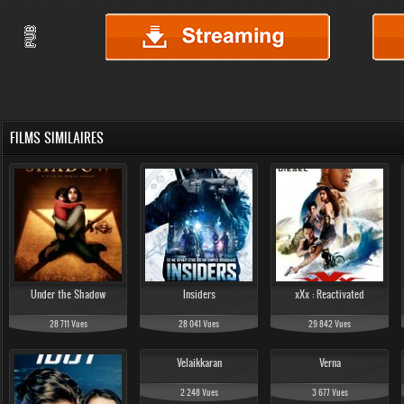
FILMS SIMILAIRES
Under the Shadow
Insiders
xXx : Reactivated
28 711 Vues
28 041 Vues
29 842 Vues
Velaikkaran
Verna
2 248 Vues
3 677 Vues