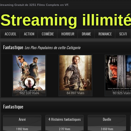
Streaming Gratuit de 3251 Films Complets en VF.
Streaming illimit
ACCUEIL
ACTION
COMÉDIE
HORREUR
DRAME
ROMANCE
SCI-FI
Fantastique
Les Plus Populaires de cette Catégorie
562 100 Vues
84 897 Vues
80 925 Vues
57 483 Vues
Fantastique
Aruvi
4 Histoires fantastiques
Duelle
1 992 Vues
2 717 Vues
3 650 Vues