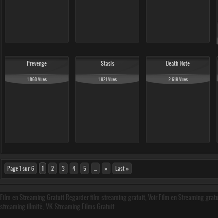
Prevenge
Stasis
Death Note
1 860 Vues
1 921 Vues
2 619 Vues
Page 1 sur 6
1
2
3
4
5
...
»
Last »
Film en Streaming Gratuit Regarder film streaming gratuit, Voir Film en Streaming grat
streaming illmité, VK Streaming Films Gratuit