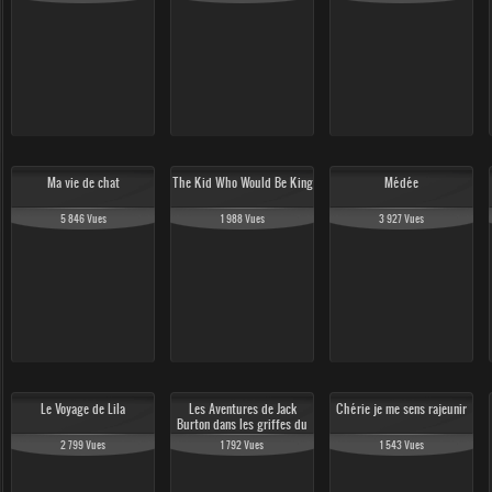
64 323 Vues
51 357 Vues
34 358 Vues
Ma vie de chat
The Kid Who Would Be King
Médée
43 159 Vues
5 846 Vues
1 988 Vues
3 927 Vues
Le Voyage de Lila
Les Aventures de Jack
Chérie je me sens rajeunir
Burton dans les griffes du
mandarin
2 799 Vues
1 792 Vues
1 543 Vues