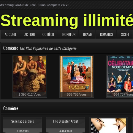
Streaming Gratuit de 3251 Films Complets en VF.
Streaming illimit
ACCUEIL
ACTION
COMÉDIE
HORREUR
DRAME
ROMANCE
SCI-FI
Comédie
Les Plus Populaires de cette Catégorie
1 398 012 Vues
868 785 Vues
654 757 Vue
212 861 Vues
Comédie
Sérénade à trois
The Disaster Artist
3 185 Vues
4 444 Vues