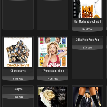
273 484 Vues
155 839 Vue
130 267 Vues
124 024 Vues
Moi, Moche et Méchant 3
18 494 Vues
Sakka Podu Podu Raja
2 776 Vues
Chacun sa vie
L’Embarras du choix
9 476 Vues
14 051 Vues
Gangsta
4 195 Vues