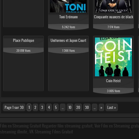
Toni Erdmann
Cinquante nuances de black
5 242 Vues
7 174 Vues
Place Publique
Uniformes et Jupon Court
20 018 Vues
1 366 Vues
Coin Heist
3 005 Vues
Page 1 sur 30
1
2
3
4
5
...
10
20
30
...
»
Last »
Film en Streaming Gratuit Regarder film streaming gratuit, Voir Film en Streaming grat
streaming illmité, VK Streaming Films Gratuit