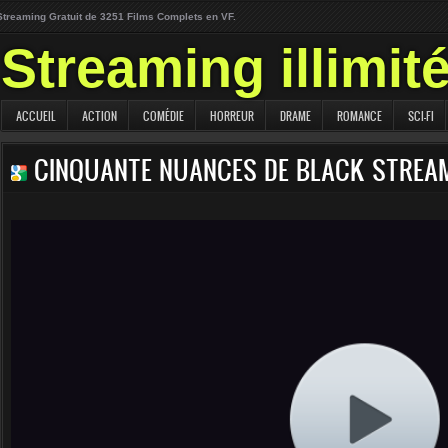
Streaming Gratuit de 3251 Films Complets en VF.
Streaming illimit
ACCUEIL
ACTION
COMÉDIE
HORREUR
DRAME
ROMANCE
SCI-FI
CINQUANTE NUANCES DE BLACK STREA