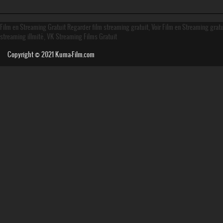
Film en Streaming Gratuit Regarder film streaming gratuit, Voir Film en Streaming grat
streaming illmité, VK Streaming Films Gratuit
Copyright © 2021
Kuma-Film.com