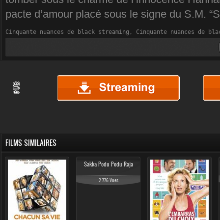
pacte d’amour placé sous le signe du S.M. “
Cinquante nuances de black streaming, Cinquante nuances de bla
FILMS SIMILAIRES
Sakka Podu Podu Raja
2 776 Vues