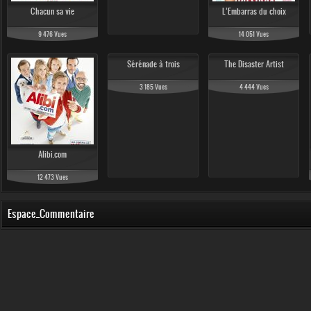
Chacun sa vie
L’Embarras du choix
9 476 Vues
14 051 Vues
Sérénade à trois
The Disaster Artist
3 185 Vues
4 444 Vues
Alibi.com
12 473 Vues
Espace_Commentaire