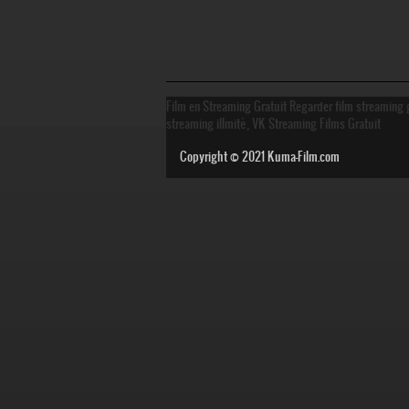
Film en Streaming Gratuit Regarder film streaming g
streaming illmité, VK Streaming Films Gratuit
Copyright © 2021
Kuma-Film.com