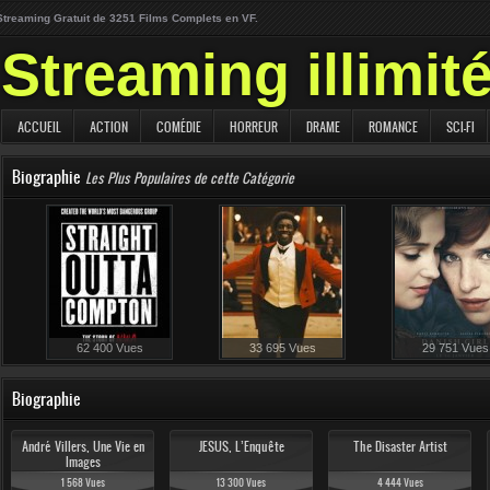
Streaming Gratuit de 3251 Films Complets en VF.
Streaming illimit
ACCUEIL
ACTION
COMÉDIE
HORREUR
DRAME
ROMANCE
SCI-FI
Biographie
Les Plus Populaires de cette Catégorie
62 400 Vues
33 695 Vues
29 751 Vues
26 307 Vues
22 336 Vues
Biographie
André Villers, Une Vie en
JESUS, L’Enquête
The Disaster Artist
Images
1 568 Vues
13 300 Vues
4 444 Vues