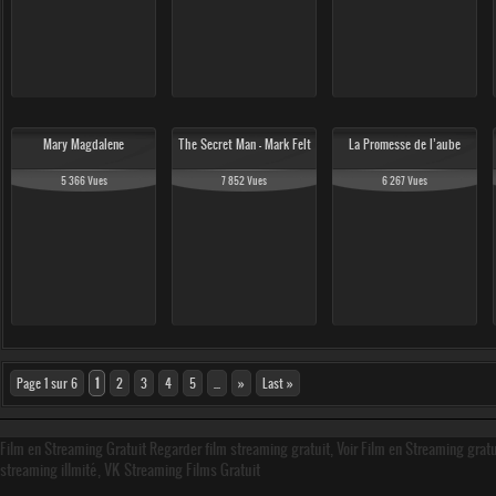
Mary Magdalene
The Secret Man - Mark Felt
La Promesse de l’aube
5 366 Vues
7 852 Vues
6 267 Vues
Page 1 sur 6
1
2
3
4
5
...
»
Last »
Film en Streaming Gratuit Regarder film streaming gratuit, Voir Film en Streaming grat
streaming illmité, VK Streaming Films Gratuit