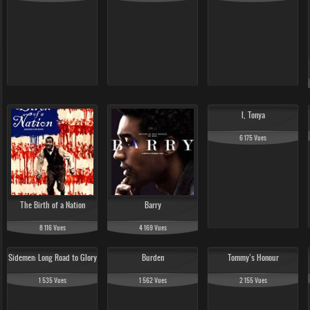
24 724 Vues
I, Tonya
16 838 Vues
16 376 Vues
6 175 Vues
The Birth of a Nation
Barry
8 116 Vues
4 169 Vues
Sidemen: Long Road to Glory
Burden
Tommy’s Honour
1 535 Vues
1 562 Vues
2 155 Vues