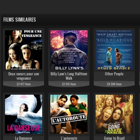
FILMS SIMILAIRES
Deux soeurs pour une
Billy Lynn’s Long Halftime
Other People
vengeance
Walk
33 477 Vues
32 515 Vues
29 396 Vues
La Danseuse
L’autoroute
Going to Brazil