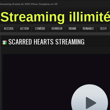
Streaming Gratuit de 3251 Films Complets en VF.
Streaming illimit
ACCUEIL
ACTION
COMÉDIE
HORREUR
DRAME
ROMANCE
SCI-FI
SCARRED HEARTS STREAMING