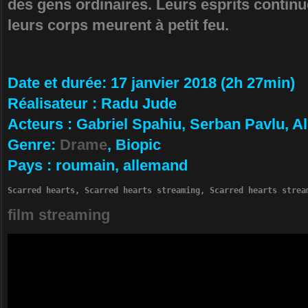
des gens ordinaires. Leurs esprits continu
leurs corps meurent à petit feu.
Da­te et durée
: 17 janvier 2018 (2h 27min)
Ré­alisateur
:
Radu Jude
Ac­teurs
:
Gabriel Spahiu, Serban Pavlu, A
Ge­nre
:
Drame
, Biopic
Pa­ys
:
roumain, allemand
Scarred hearts, Scarred hearts streaming, Scarred hearts strea
film streaming