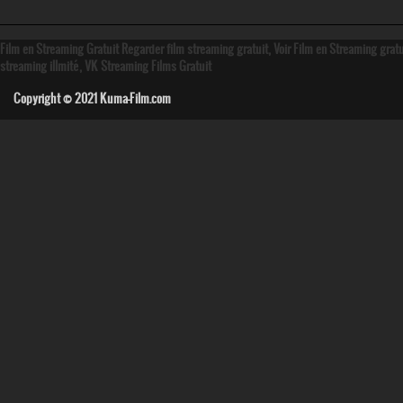
Film en Streaming Gratuit Regarder film streaming gratuit, Voir Film en Streaming grat
streaming illmité, VK Streaming Films Gratuit
Copyright © 2021
Kuma-Film.com