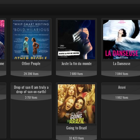
ime
Other People
Juste la fin du monde
La Danseuse
29 396 Vues
7 680 Vues
7 044 Vues
Drop of sun (I am truly a
Aruvi
drop of sun on earth)
3 751 Vues
1 992 Vues
Going to Brazil
32 423 Vues