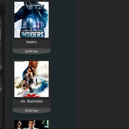
Insiders
28 041 Vues
xXx : Reactivated
29 842 Vues