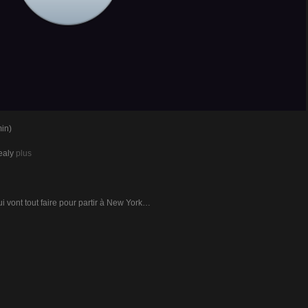
in)
ealy
plus
 vont tout faire pour partir à New York…