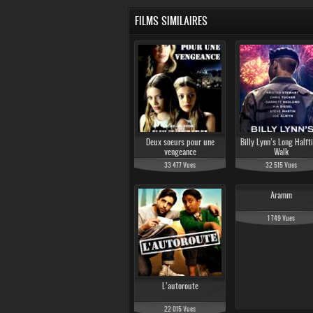
FILMS SIMILAIRES
Deux soeurs pour une
Billy Lynn’s Long Halft
vengeance
Walk
33 477 Vues
32 515 Vues
Aramm
1 749 Vues
L’autoroute
22 015 Vues