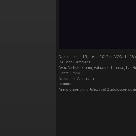
Date de sortie 15 janvier 2017 en VOD (1h 28m
De John Carchietta
Avec Nichole Bloom, Fabianne Therese, Pat H
Genre
Drame
Nationalité Américain
Histoire:
Annie et son
amie
Julie,
sont
2 adolescentes qui