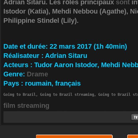
Adrian Sitaru. Les rôles principaux
sont
in
Istodor (Katia), Mehdi Nebbou (Agathe), N
Philippine Stindel (Lily).
Da­te et durée
: 22 mars 2017 (1h 40min)
Ré­alisateur
:
Adrian Sitaru
Ac­teurs
:
Tudor Aaron Istodor, Mehdi Neb
Ge­nre
:
Drame
Pa­ys
:
roumain, français
Going to Brazil, Going to Brazil streaming, Going to Brazil st
film streaming