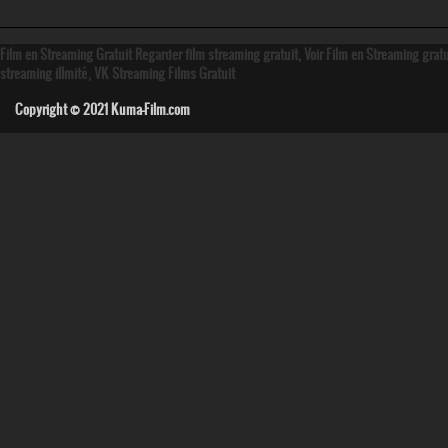
Film en Streaming Gratuit Regarder film streaming gratuit, Voir Film en Streaming grat
streaming illmité, VK Streaming Films Gratuit
Copyright © 2021
Kuma-Film.com