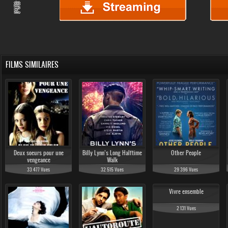
FILMS SIMILAIRES
Deux soeurs pour une
Billy Lynn’s Long Halftime
Other People
vengeance
Walk
33 477 Vues
32 515 Vues
29 396 Vues
Vivre ensemble
2 131 Vues