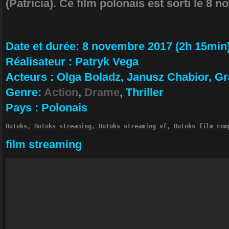
(Patricia). Ce film polonais est sorti le 8 
Da­te et durée
: 8 novembre 2017 (2h 15min
Ré­alisateur
:
Patryk Vega
Ac­teurs
:
Olga Boladz, Janusz Chabior, G
Ge­nre
:
Action
,
Drame
, Thriller
Pa­ys
:
Polonais
Botoks, Botoks streaming, Botoks streaming vf, Botoks film com
film streaming