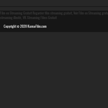
Film en Streaming Gratuit Regarder film streaming gratuit, Voir Film en Streaming grat
streaming illmité, VK Streaming Films Gratuit
Copyright © 2020
Kuma-Film.com