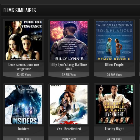
FILMS SIMILAIRES
Deux soeurs pour une
Billy Lynn’s Long Halftime
Other People
vengeance
Walk
33 477 Vues
32 515 Vues
29 396 Vues
Insiders
xXx : Reactivated
Live by Night
28 041 Vues
29 842 Vues
24 094 Vues