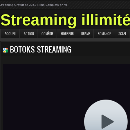
Streaming Gratuit de 3251 Films Complets en VF.
Streaming illimit
ACCUEIL
ACTION
COMÉDIE
HORREUR
DRAME
ROMANCE
SCI-FI
BOTOKS STREAMING