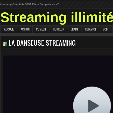
Streaming Gratuit de 3251 Films Complets en VF.
Streaming illimit
ACCUEIL
ACTION
COMÉDIE
HORREUR
DRAME
ROMANCE
SCI-FI
LA DANSEUSE STREAMING