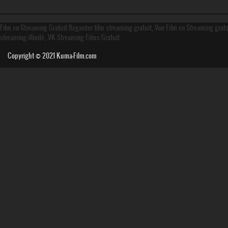
Film en Streaming Gratuit Regarder film streaming gratuit, Voir Film en Streaming grat
streaming illmité, VK Streaming Films Gratuit
Copyright © 2021
Kuma-Film.com