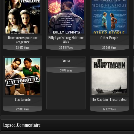
Deux soeurs pour une
Billy Lynn’s Long Halftime
Other People
vengeance
Walk
33 477 Vues
32 515 Vues
29 396 Vues
Verna
3 677 Vues
L’autoroute
The Captain - L’usurpateur
22 015 Vues
12 132 Vues
Espace_Commentaire