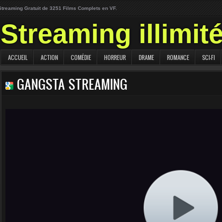
Streaming Gratuit de 3251 Films Complets en VF.
Streaming illimit
ACCUEIL
ACTION
COMÉDIE
HORREUR
DRAME
ROMANCE
SCI-FI
GANGSTA STREAMING