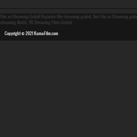
Film en Streaming Gratuit Regarder film streaming gratuit, Voir Film en Streaming grat
streaming illmité, VK Streaming Films Gratuit
Copyright © 2021
Kuma-Film.com