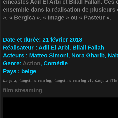
cinéastes Adil El Arbi et Bilall Fallah. Ces 
ensemble dans la réalisation de plusieu
», « Bergica », « Image » ou « Pasteur ».
Da­te et durée
: 21 février 2018
Ré­alisateur
:
Adil El Arbi, Bilall Fallah
Ac­teurs
:
Matteo Simoni, Nora Gharib, Nab
Ge­nre
:
Action
, Comédie
Pa­ys
:
belge
Gangsta, Gangsta streaming, Gangsta streaming vf, Gangsta film
film streaming