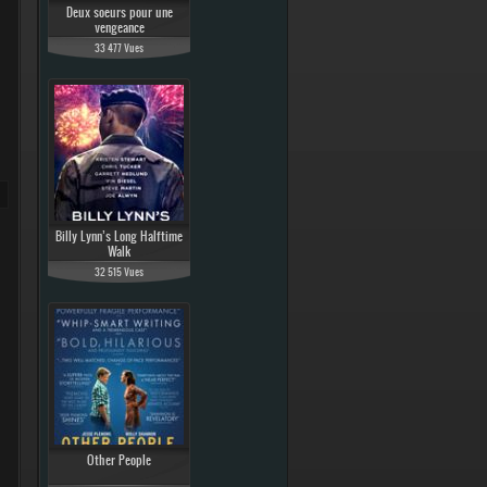
Deux soeurs pour une
vengeance
33 477 Vues
Billy Lynn’s Long Halftime
Walk
32 515 Vues
Other People