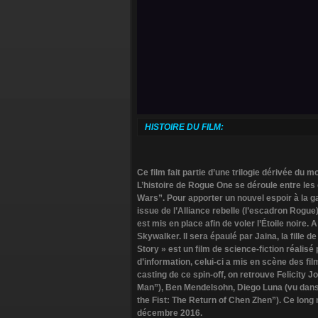
HISTOIRE DU FILM:
Ce film fait partie d’une trilogie dérivée du 
L’histoire de Rogue One se déroule entre les é
Wars”. Pour apporter un nouvel espoir à la g
issue de l’Alliance rebelle (l’escadron Rogue
est mis en place afin de voler l’Étoile noir
Skywalker. Il sera épaulé par Jaina, la fille 
Story » est un film de science-fiction réalisé
d’information, celui-ci a mis en scène des f
casting de ce spin-off, on retrouve Felicity
Man”), Ben Mendelsohn, Diego Luna (vu dans
the Fist: The Return of Chen Zhen”). Ce long
décembre 2016.