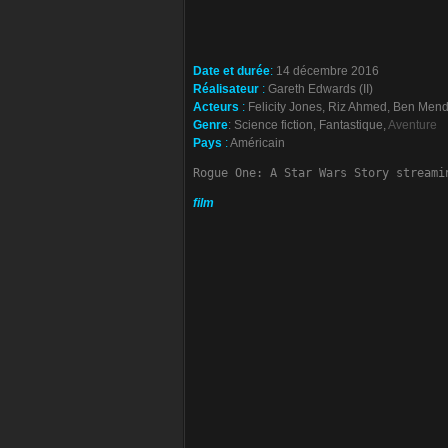
Date et durée
:
14 décembre 2016
Réalisateur
:
Gareth Edwards (II)
Acteurs
:
Felicity Jones, Riz Ahmed, Ben Men
Genre
: Science fiction, Fantastique,
Aventure
Pays
:
Américain
Rogue One: A Star Wars Story streami
film