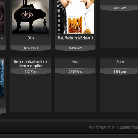
4 010 Vues
 –
Okja
Moi, Moche et Méchant 3
34 523 Vues
18 494 Vues
Belle et Sébastien 3 : le
Roar
Aruvi
dernier chapitre
4 107 Vues
3 665 Vues
1 992 Vues
VOULEZ-VOUS FAIRE UN COMMENTAIR