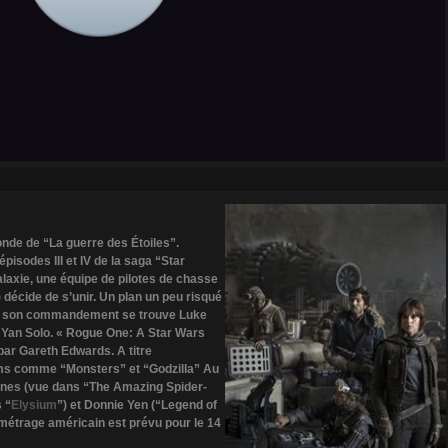
monde de “La guerre des Étoiles”.
pisodes III et IV de la saga “Star
alaxie, une équipe de pilotes de chasse
) décide de s’unir. Un plan un peu risqué
e. A son commandement se trouve Luke
de Yan Solo. « Rogue One: A Star Wars
 par Gareth Edwards. A titre
ilms comme “Monsters” et “Godzilla” Au
 Jones (vue dans “The Amazing Spider-
 “
Elysium
”) et Donnie Yen (“Legend of
 métrage américain est prévu pour le 14