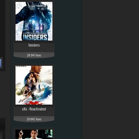
Insiders
28 041 Vues
xXx : Reactivated
29 842 Vues