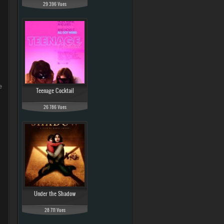
29 396 Vues
e One: A Star Wars Story en streaming, Rogue One: A Star Wars St
Teenage Cocktail
26 786 Vues
Under the Shadow
28 711 Vues