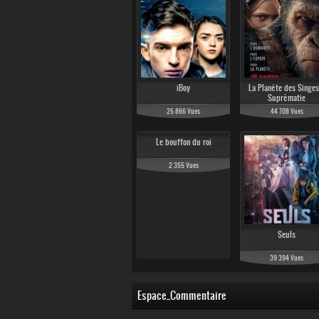
iBoy
La Planète des Singes
Suprématie
25 866 Vues
44 708 Vues
Le bouffon du roi
2 355 Vues
Seuls
39 394 Vues
Espace_Commentaire