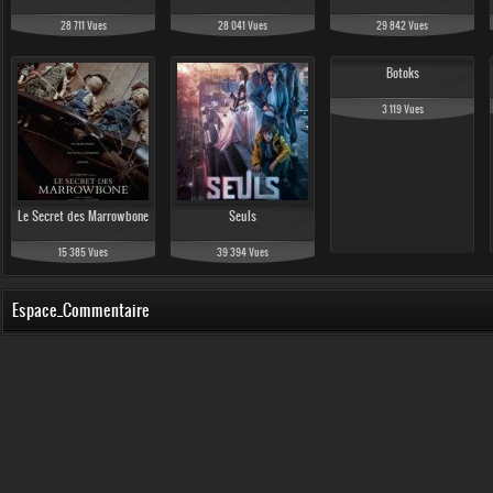
28 711 Vues
28 041 Vues
29 842 Vues
Botoks
3 119 Vues
Le Secret des Marrowbone
Seuls
15 385 Vues
39 394 Vues
Espace_Commentaire