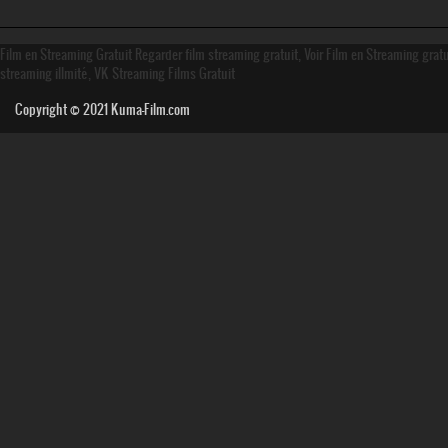
Film en Streaming Gratuit Regarder film streaming gratuit, Voir Film en Streaming grat
streaming illmité, VK Streaming Films Gratuit
Copyright © 2021
Kuma-Film.com