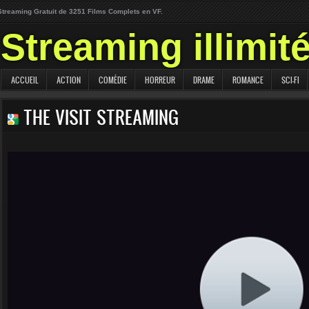
Streaming Gratuit de 3251 Films Complets en VF.
Streaming illimit
ACCUEIL
ACTION
COMÉDIE
HORREUR
DRAME
ROMANCE
SCI-FI
THE VISIT STREAMING