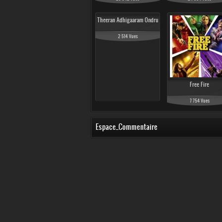
Theeran Adhigaaram Ondru
2 514 Vues
Free Fire
7 754 Vues
Espace_Commentaire