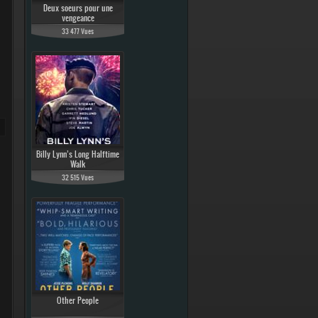
Deux soeurs pour une
vengeance
33 477 Vues
Billy Lynn’s Long Halftime
Walk
32 515 Vues
Other People