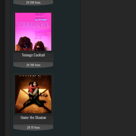
29 396 Vues
Teenage Cocktail
26 786 Vues
Under the Shadow
28 711 Vues