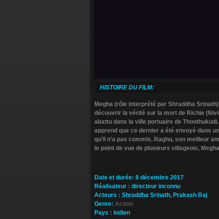
HISTOIRE DU FILM:
Megha (rôle interprété par Shraddha Srinath),
découvrir la vérité sur la mort de Richie (Ni
abattu dans la ville portuaire de Thoothukudi.
apprend que ce dernier a été envoyé dans u
qu’il n’a pas commis. Raghu, son meilleur ami 
le point de vue de plusieurs villageois, Megh
Da­te et durée
: 8 décembre 2017
Ré­alisateur
:
directeur inconnu
Ac­teurs
:
Shraddha Srinath, Prakash Raj
Ge­nre
:
Action
Pa­ys
:
indien