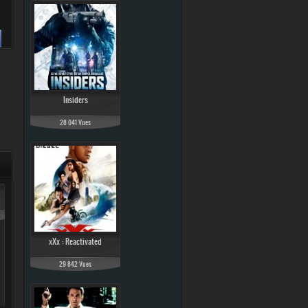
Insiders
28 041 Vues
xXx : Reactivated
29 842 Vues