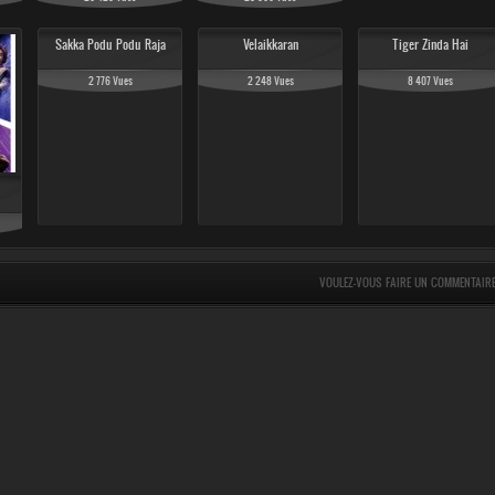
Sakka Podu Podu Raja
Velaikkaran
Tiger Zinda Hai
2 776 Vues
2 248 Vues
8 407 Vues
VOULEZ-VOUS FAIRE UN COMMENTAIR