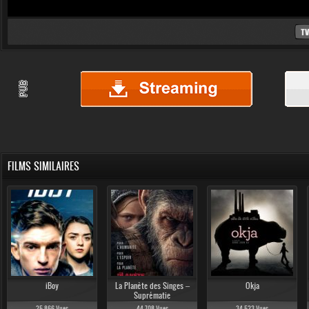
FILMS SIMILAIRES
iBoy
La Planète des Singes –
Okja
Suprématie
25 866 Vues
44 708 Vues
34 523 Vues