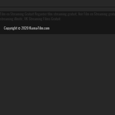
Film en Streaming Gratuit Regarder film streaming gratuit, Voir Film en Streaming grat
streaming illmité, VK Streaming Films Gratuit
Copyright © 2020
Kuma-Film.com