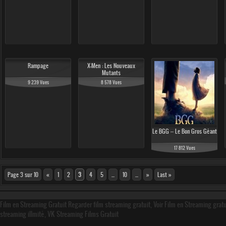
Rampage
X-Men : Les Nouveaux
Mutants
9 239 Vues
8 578 Vues
Le BGG – Le Bon Gros Géant
17 812 Vues
Page 3 sur 10
«
1
2
3
4
5
...
10
...
»
Last »
Film en Streaming Gratuit Regarder film streaming gratuit, Voir Film en Streaming grat
streaming illmité, VK Streaming Films Gratuit