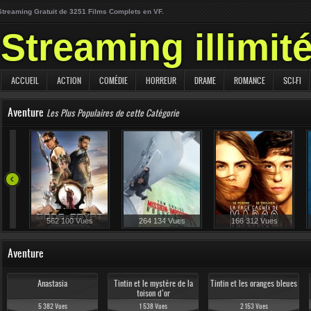
Streaming Gratuit de 3251 Films Complets en VF.
Streaming illimit
ACCUEIL
ACTION
COMÉDIE
HORREUR
DRAME
ROMANCE
SCI-FI
Aventure
Les Plus Populaires de cette Catégorie
562 100 Vues
264 134 Vues
166 312 Vues
Aventure
Anastasia
Tintin et le mystère de la
Tintin et les oranges bleues
toison d’or
5 382 Vues
1 538 Vues
2 153 Vues