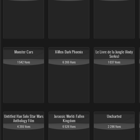
Monster Cars
X-Men: Dark Phoenix
Le Livre de la Jungle (Andy
Serkis)
1 542 Vues
6 265 Vues
1 037 Vues
Untitled Han Solo Star Wars
Jurassic World: Fallen
Uncharted
Anthology Film
Kingdom
4 355 Vues
6 526 Vues
2 296 Vues