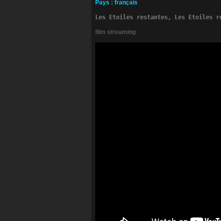
Pa­ys
:
français
Les Etoiles restantes, Les Etoiles r
film streaming