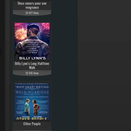
Deux soeurs pour une
vengeance
33 477 Vues
Billy Lynn’s Long Halftime
Walk
32 515 Vues
Other People