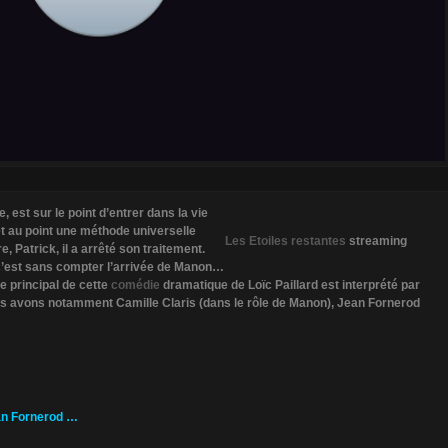
est sur le point d’entrer dans la vie
et au point une méthode universelle
Les Etoiles restantes
streaming
, Patrick, il a arrêté son traitement.
 c’est sans compter l’arrivée de Manon…
le principal de cette
comédie
dramatique de Loïc Paillard est interprété par
us avons notamment Camille Claris (dans le rôle de Manon), Jean Fornerod
ean Fornerod …