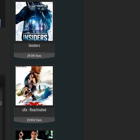
Insiders
28 041 Vues
xXx : Reactivated
29 842 Vues