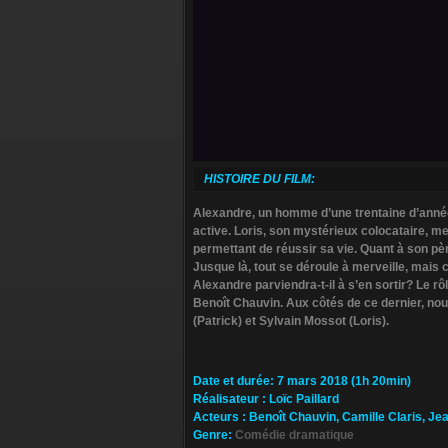
HISTOIRE DU FILM:
Alexandre, un homme d’une trentaine d’année, 
active. Loris, son mystérieux colocataire, m
permettant de réussir sa vie. Quant à son père
Jusque là, tout se déroule à merveille, mais
Alexandre parviendra-t-il à s’en sortir? Le rô
Benoît Chauvin. Aux côtés de ce dernier, no
(Patrick) et Sylvain Mossot (Loris).
Da­te et durée
: 7 mars 2018 (1h 20min)
Ré­alisateur
:
Loïc Paillard
Ac­teurs
:
Benoît Chauvin, Camille Claris, J
Ge­nre
:
Comédie dramatique