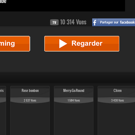
10 314 Vues
ris
Rose bonbon
Merry-Go-Round
Chien
2 537 Vues
1 584 Vues
3 430 Vues