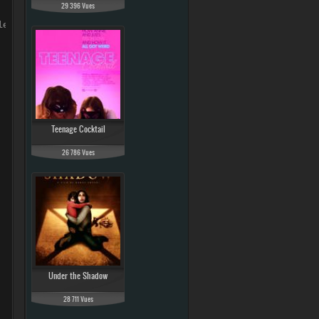
29 396 Vues
les restantes film complet, regarder Les Etoiles restantes
Teenage Cocktail
26 786 Vues
Under the Shadow
28 711 Vues