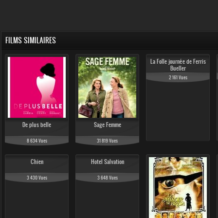
FILMS SIMILAIRES
La Folle journée de Ferris
Bueller
2 161 Vues
De plus belle
Sage Femme
8 634 Vues
31 819 Vues
Chien
Hotel Salvation
3 430 Vues
3 648 Vues