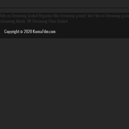
Film en Streaming Gratuit Regarder film streaming gratuit, Voir Film en Streaming grat
streaming illmité, VK Streaming Films Gratuit
Copyright © 2020
Kuma-Film.com