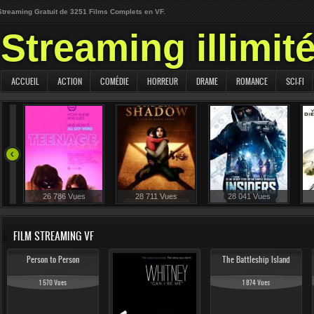
Streaming Gratuit de 3251 Films Complets en VF.
Streaming illimit
ACCUEIL
ACTION
COMÉDIE
HORREUR
DRAME
ROMANCE
SCI-FI
26 786 Vues
28 711 Vues
28 041 Vues
FILM STREAMING VF
Person to Person
The Battleship Island
1 570 Vues
1 874 Vues