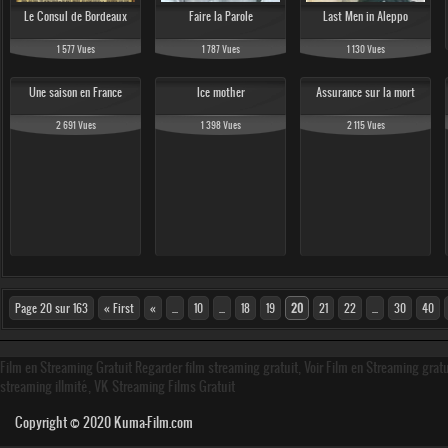
Le Consul de Bordeaux
Faire la Parole
Last Men in Aleppo
1 577 Vues
1 787 Vues
1 130 Vues
Une saison en France
Ice mother
Assurance sur la mort
2 691 Vues
1 398 Vues
2 115 Vues
Page 20 sur 163
« First
«
...
10
...
18
19
20
21
22
...
30
40
Film en Streaming Gratuit Regarder film streaming gratuit, Voir Film en Streaming grat
streaming illmité, VK Streaming Films Gratuit
Copyright © 2020
Kuma-Film.com