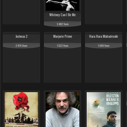
Whitney Can I Be Me
3 482 Vues
Judwaa 2
Marjorie Prime
Hara Hara Mahadevaki
2 974 Vues
1 523 Vues
1 549 Vues