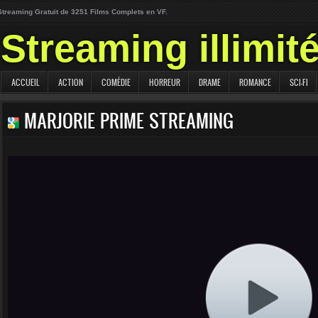
Streaming Gratuit de 3251 Films Complets en VF.
Streaming illimit
ACCUEIL
ACTION
COMÉDIE
HORREUR
DRAME
ROMANCE
SCI-FI
MARJORIE PRIME STREAMING