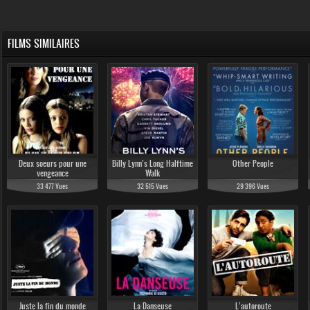
FILMS SIMILAIRES
Deux soeurs pour une
Billy Lynn’s Long Halftime
Other People
vengeance
Walk
33 477 Vues
32 515 Vues
29 396 Vues
Juste la fin du monde
La Danseuse
L’autoroute