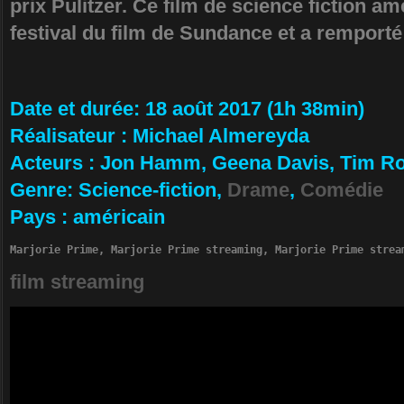
prix Pulitzer. Ce film de science fiction am
festival du film de Sundance et a remporté 
Da­te et durée
: 18 août 2017 (1h 38min)
Ré­alisateur
:
Michael Almereyda
Ac­teurs
:
Jon Hamm, Geena Davis, Tim R
Ge­nre
: Science-fiction,
Drame
,
Comédie
Pa­ys
:
américain
Marjorie Prime, Marjorie Prime streaming, Marjorie Prime strea
film streaming