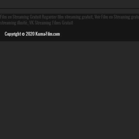
Film en Streaming Gratuit Regarder film streaming gratuit, Voir Film en Streaming grat
streaming illmité, VK Streaming Films Gratuit
Copyright © 2020
Kuma-Film.com