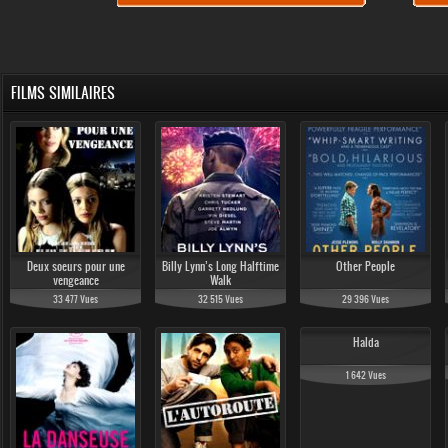
FILMS SIMILAIRES
Deux soeurs pour une
Billy Lynn’s Long Halftime
Other People
vengeance
Walk
33 477 Vues
32 515 Vues
29 396 Vues
Halda
1 642 Vues