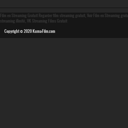
Film en Streaming Gratuit Regarder film streaming gratuit, Voir Film en Streaming grat
streaming illmité, VK Streaming Films Gratuit
Copyright © 2020
Kuma-Film.com