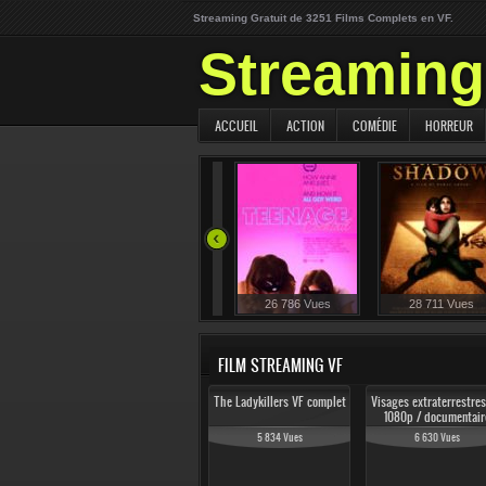
Streaming Gratuit de 3251 Films Complets en VF.
Streaming 
ACCUEIL
ACTION
COMÉDIE
HORREUR
515 Vues
29 396 Vues
26 786 Vues
28 711 Vues
FILM STREAMING VF
The Ladykillers VF complet
Visages extraterrestre
1080p / documentair
complet en francais
5 834 Vues
6 630 Vues