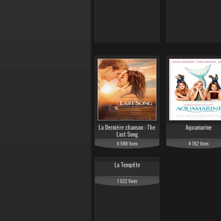
La Dernière chanson : The
Aquamarine
Last Song
6 588 Vues
4 782 Vues
La Tempête
1 522 Vues