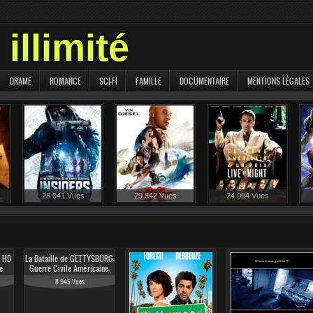
illimité
DRAME
ROMANCE
SCI-FI
FAMILLE
DOCUMENTAIRE
MENTIONS LÉGALES
28 041 Vues
29 842 Vues
24 094 Vues
s HD
La Bataille de GETTYSBURG-
e
Guerre Civile Américaine-
Film Complet en français-
8 945 Vues
Deuxième Partie.