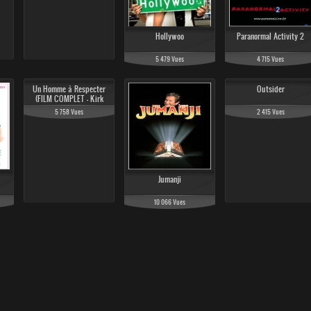
Hollywoo
Paranormal Activity 2
5 479 Vues
4 715 Vues
Un Homme à Respecter
Outsider
(FILM COMPLET - Kirk
Douglas - VOSTFR) Thriller /
5 758 Vues
2 415 Vues
Cambriolage
Jumanji
10 066 Vues