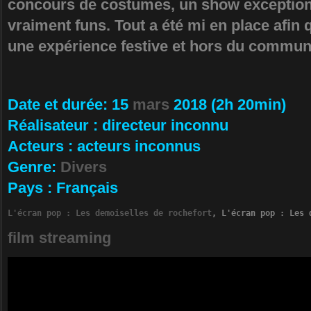
concours de costumes, un show exceptionne
vraiment funs. Tout a été mi en place afin 
une expérience festive et hors du commun
Da­te et durée
: 15
mars
2018 (2h 20min)
Ré­alisateur
:
directeur inconnu
Ac­teurs
:
acteurs inconnus
Ge­nre
:
Divers
Pa­ys
:
Français
L'écran pop : Les demoiselles de rochefort
, L'écran pop : Les 
film streaming