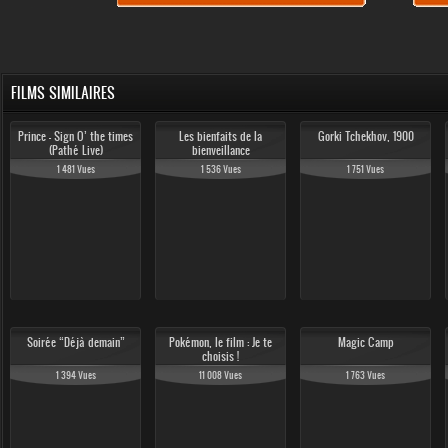
FILMS SIMILAIRES
Prince - Sign O’ the times
Les bienfaits de la
Gorki Tchekhov, 1900
(Pathé Live)
bienveillance
1 481 Vues
1 536 Vues
1 751 Vues
Soirée “Déjà demain”
Pokémon, le film : Je te
Magic Camp
choisis !
1 394 Vues
11 008 Vues
1 763 Vues