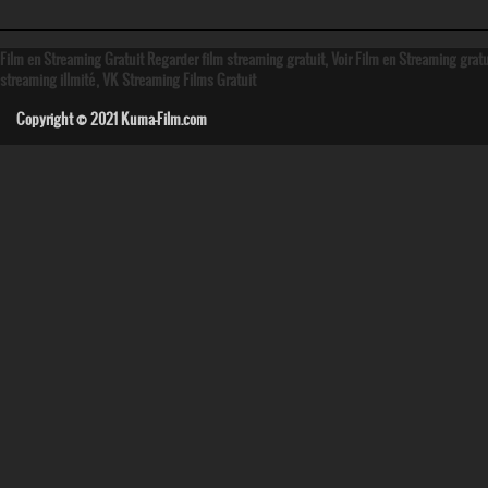
Film en Streaming Gratuit Regarder film streaming gratuit, Voir Film en Streaming grat
streaming illmité, VK Streaming Films Gratuit
Copyright © 2021
Kuma-Film.com