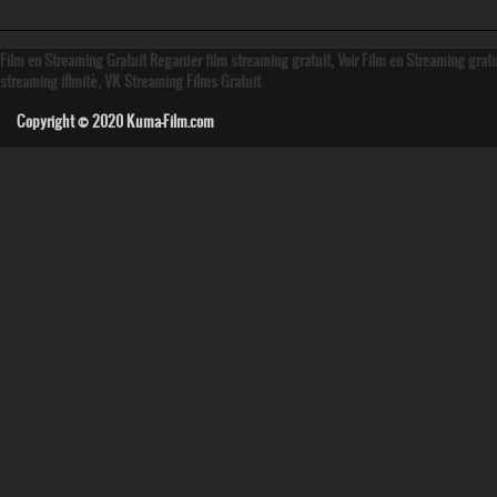
Film en Streaming Gratuit Regarder film streaming gratuit, Voir Film en Streaming grat
streaming illmité, VK Streaming Films Gratuit
Copyright © 2020
Kuma-Film.com