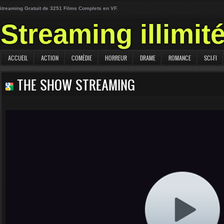
Streaming Gratuit de 3251 Films Complets en VF.
Streaming illimit
ACCUEIL
ACTION
COMÉDIE
HORREUR
DRAME
ROMANCE
SCI-FI
THE SHOW STREAMING