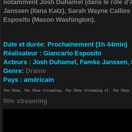
notamment Josh Duhamel (dans le rôle d
Janssen (Ilana Katz), Sarah Wayne Callies 
Esposito (Mason Washington).
Da­te et durée
: Prochainement (1h 44min)
Ré­alisateur
:
Giancarlo Esposito
Ac­teurs
:
Josh Duhamel, Famke Janssen, 
Ge­nre
:
Drame
Pa­ys
:
américain
The Show, The Show streaming, The Show streaming vf, The Show 
film streaming