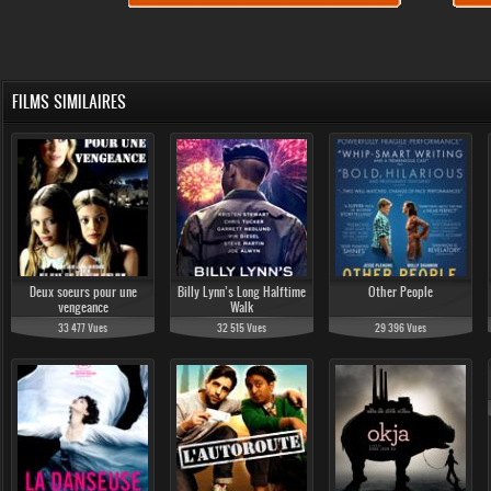
FILMS SIMILAIRES
Deux soeurs pour une
Billy Lynn’s Long Halftime
Other People
vengeance
Walk
33 477 Vues
32 515 Vues
29 396 Vues