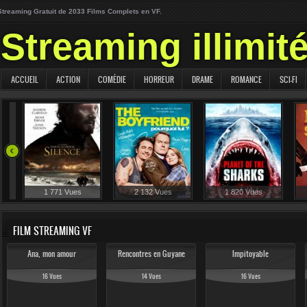
Streaming Gratuit de 2033 Films Complets en VF.
Streaming illimit
ACCUEIL
ACTION
COMÉDIE
HORREUR
DRAME
ROMANCE
SCI-FI
1 771 Vues
2 132 Vues
1 820 Vues
FILM STREAMING VF
Ana, mon amour
Rencontres en Guyane
Impitoyable
16 Vues
14 Vues
16 Vues