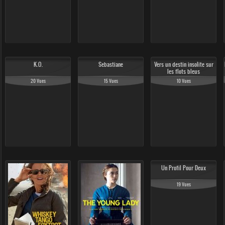
K.O.
Sebastiane
Vers un destin insolite sur
les flots bleus
20 Vues
15 Vues
10 Vues
Un Profil Pour Deux
19 Vues