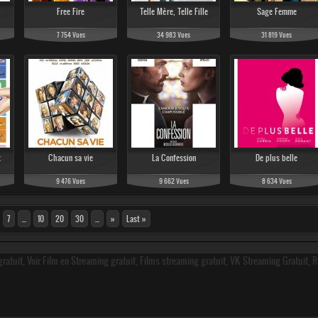
Free Fire
Telle Mère, Telle Fille
Sage Femme
7 754 Vues
34 983 Vues
31 819 Vues
x
Chacun sa vie
La Confession
De plus belle
9 476 Vues
9 662 Vues
8 634 Vues
7
...
10
20
30
...
»
Last »
ratuit, Voir Film en Streaming gratuit, Films streaming gratuit, VK Streaming Gratuit, 