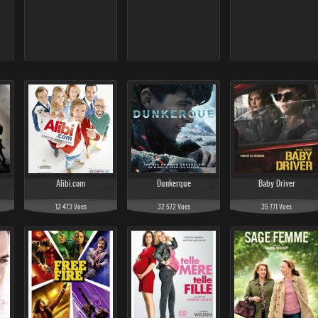
Alibi.com
Dunkerque
Baby Driver
12 473 Vues
32 572 Vues
35 771 Vues