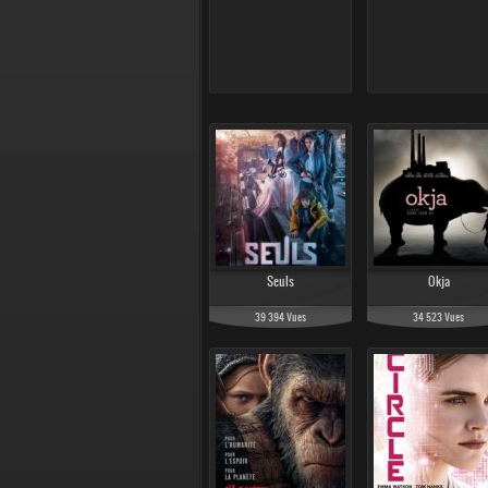
Seuls
Okja
39 394 Vues
34 523 Vues