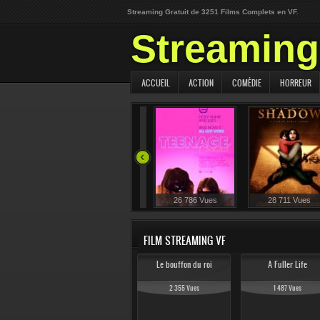
Streaming Gratuit de 3251 Films Complets en VF.
Streaming 
ACCUEIL
ACTION
COMÉDIE
HORREUR
515 Vues
29 396 Vues
26 786 Vues
28 711 Vues
FILM STREAMING VF
Le bouffon du roi
A Fuller Life
2 355 Vues
1 487 Vues