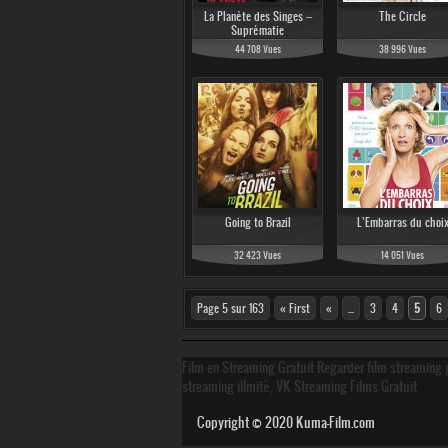
La Planète des Singes –
The Circle
Suprématie
44 708 Vues
38 996 Vues
Going to Brazil
L’Embarras du choi
32 423 Vues
14 051 Vues
Page 5 sur 163
« First
«
...
3
4
5
6
Film en Streaming Gratuit Regarder film streaming g
streaming illmité, VK Streaming Films Gratuit
Copyright © 2020
Kuma-Film.com