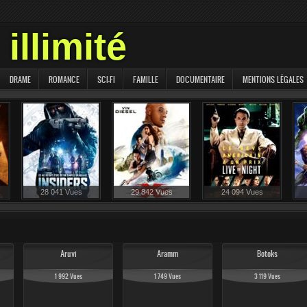
illimité
DRAME
ROMANCE
SCI-FI
FAMILLE
DOCUMENTAIRE
MENTIONS LÉGALES
28 041 Vues
29 842 Vues
24 094 Vues
Aruvi
Aramm
Botoks
1 992 Vues
1 749 Vues
3 119 Vues