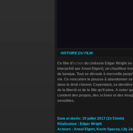
HISTOIRE DU FILM:
Ce film d’
action
du cinéaste Edgar Wright se c
interprété par Ansel Elgort), un chauffeur tr
de banque. Tout se déroule à merveille jusqu
vie. Ce rencontre le pousse à abandonner ses
dans le droit chemin. Cependant, sa dernière
de la liberté et de la fille qu’il aime. A note
contient des propos, des scènes et des imag
sensibles.
Da­te et durée
: 19 juillet 2017 (1h 53min)
Ré­alisateur
:
Edgar Wright
Ac­teurs
:
Ansel Elgort, Kevin Spacey, Lily 