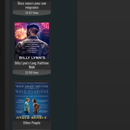
Deux soeurs pour une
vengeance
33 477 Vues
Billy Lynn’s Long Halftime
Walk
32 515 Vues
Other People