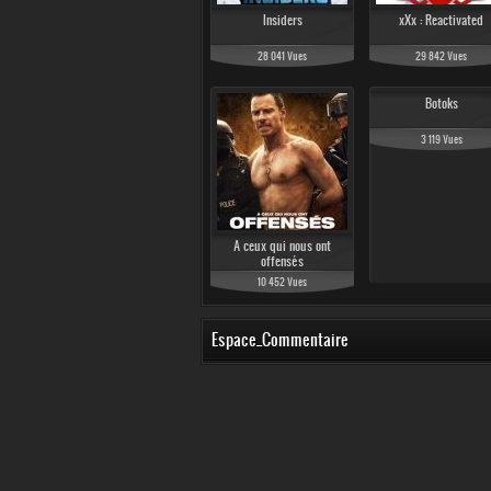
Insiders
xXx : Reactivated
28 041 Vues
29 842 Vues
Botoks
3 119 Vues
A ceux qui nous ont
offensés
10 452 Vues
Espace_Commentaire