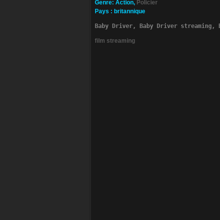
Ge­nre
: Action,
Policier
Pa­ys
:
britannique
Baby Driver, Baby Driver streaming, 
film streaming