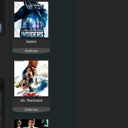
Insiders
28 041 Vues
xXx : Reactivated
29 842 Vues