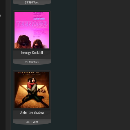
29 396 Vues
y Driver
Teenage Cocktail
26 786 Vues
Under the Shadow
28 711 Vues