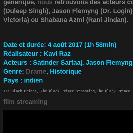
générique,
nous
retrouvons des acteurs c
(Duleep Singh), Jason Flemyng (Dr. Login
Victoria) ou Shabana Azmi (Rani Jindan).
Da­te et durée
: 4 août 2017 (1h 58min)
Ré­alisateur
:
Kavi Raz
Ac­teurs
:
Satinder Sartaaj, Jason Flemyn
Ge­nre
:
Drame
, Historique
Pa­ys
:
indien
The Black Prince, The Black Prince streaming,The Black Prince 
film streaming