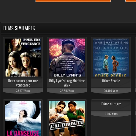
FILMS SIMILAIRES
Deux soeurs pour une
Billy Lynn’s Long Halftime
Other People
vengeance
Walk
33 477 Vues
32 515 Vues
29 396 Vues
L’âme du tigre
2 092 Vues