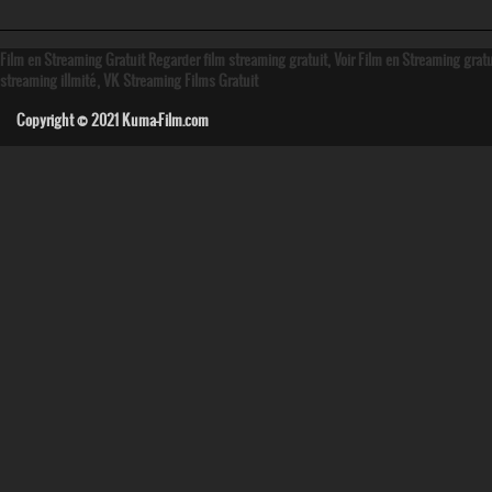
Film en Streaming Gratuit Regarder film streaming gratuit, Voir Film en Streaming grat
streaming illmité, VK Streaming Films Gratuit
Copyright © 2021
Kuma-Film.com