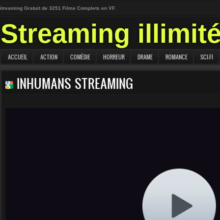
Streaming Gratuit de 3251 Films Complets en VF.
Streaming illimit
ACCUEIL
ACTION
COMÉDIE
HORREUR
DRAME
ROMANCE
SCI-FI
INHUMANS STREAMING