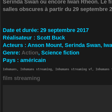
Serinda Swan ou encore Iwan Rheon. Le fil
salles obscures à partir du 29 septembre 
Da­te et durée
: 29 septembre 2017
Ré­alisateur
:
Scott Buck
Ac­teurs
:
Anson Mount, Serinda Swan, Iw
Ge­nre
:
Action
, Science fiction
Pa­ys
:
américain
Inhumans, Inhumans streaming, Inhumans streaming vf, Inhumans 
film streaming