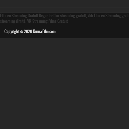
Film en Streaming Gratuit Regarder film streaming gratuit, Voir Film en Streaming grat
streaming illmité, VK Streaming Films Gratuit
Copyright © 2020
Kuma-Film.com