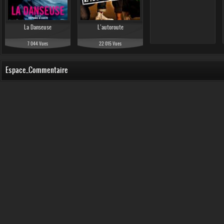
La Danseuse
L’autoroute
7 044 Vues
22 015 Vues
Espace_Commentaire