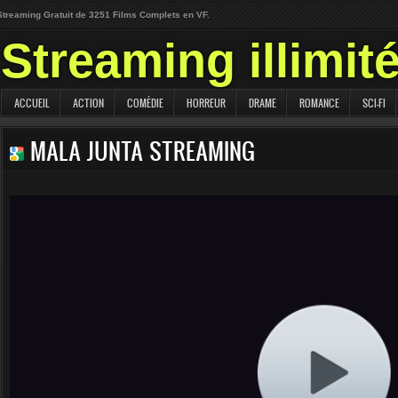
Streaming Gratuit de 3251 Films Complets en VF.
Streaming illimit
ACCUEIL
ACTION
COMÉDIE
HORREUR
DRAME
ROMANCE
SCI-FI
MALA JUNTA STREAMING