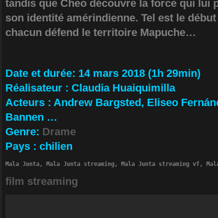
tandis que Cheo découvre la force qui lui
son identité amérindienne. Tel est le début
chacun défend le territoire Mapuche…
Da­te et durée
: 14 mars 2018 (1h 29min)
Ré­alisateur
:
Claudia Huaiquimilla
Ac­teurs
:
Andrew Bargsted, Eliseo Fernánd
Bannen …
Ge­nre
:
Drame
Pa­ys
:
chilien
Mala Junta, Mala Junta streaming, Mala Junta streaming vf, Mal
film streaming