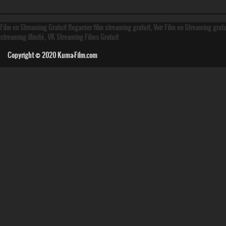
Film en Streaming Gratuit Regarder film streaming gratuit, Voir Film en Streaming grat
streaming illmité, VK Streaming Films Gratuit
Copyright © 2020
Kuma-Film.com