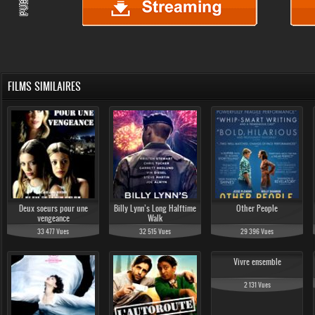
FILMS SIMILAIRES
Deux soeurs pour une
Billy Lynn’s Long Halftime
Other People
vengeance
Walk
33 477 Vues
32 515 Vues
29 396 Vues
Vivre ensemble
2 131 Vues