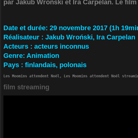
par Jakub Wroński et Ira Carpelan. Le film
Da­te et durée
: 29 novembre 2017 (1h 19mi
Ré­alisateur
:
Jakub Wroński, Ira Carpelan
Ac­teurs
:
acteurs inconnus
Ge­nre
: Animation
Pa­ys
:
finlandais, polonais
Les Moomins attendent Noël, Les Moomins attendent Noël streami
film streaming