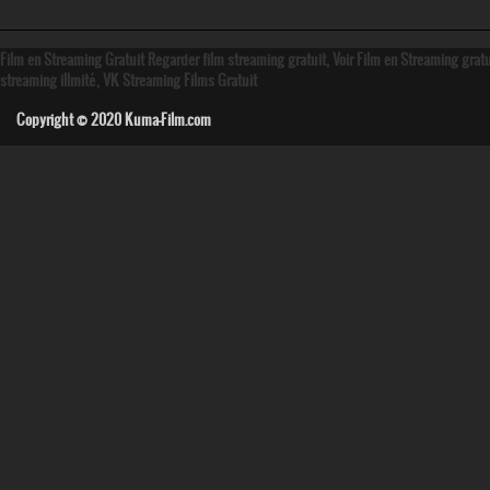
Film en Streaming Gratuit Regarder film streaming gratuit, Voir Film en Streaming grat
streaming illmité, VK Streaming Films Gratuit
Copyright © 2020
Kuma-Film.com