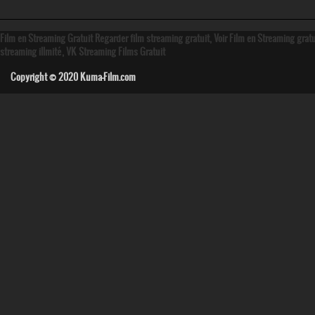
Film en Streaming Gratuit Regarder film streaming gratuit, Voir Film en Streaming grat
streaming illmité, VK Streaming Films Gratuit
Copyright © 2020
Kuma-Film.com