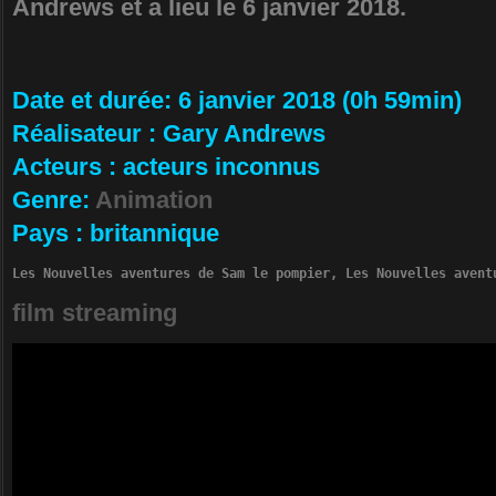
Andrews et a lieu le 6 janvier 2018.
Da­te et durée
: 6 janvier 2018 (0h 59min)
Ré­alisateur
:
Gary Andrews
Ac­teurs
:
acteurs inconnus
Ge­nre
:
Animation
Pa­ys
:
britannique
Les Nouvelles aventures de Sam le pompier, Les Nouvelles avent
film streaming