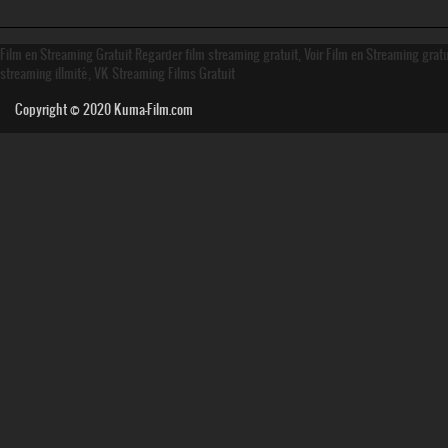
Film en Streaming Gratuit Regarder film streaming gratuit, Voir Film en Streaming grat
streaming illmité, VK Streaming Films Gratuit
Copyright © 2020
Kuma-Film.com