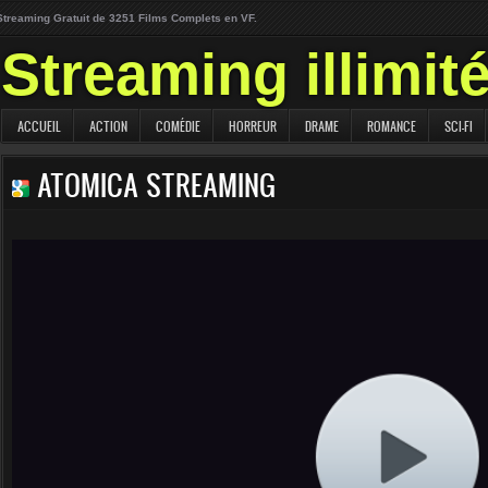
Streaming Gratuit de 3251 Films Complets en VF.
Streaming illimit
ACCUEIL
ACTION
COMÉDIE
HORREUR
DRAME
ROMANCE
SCI-FI
ATOMICA STREAMING