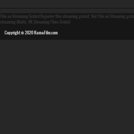
Film en Streaming Gratuit Regarder film streaming gratuit, Voir Film en Streaming grat
streaming illmité, VK Streaming Films Gratuit
Copyright © 2020
Kuma-Film.com