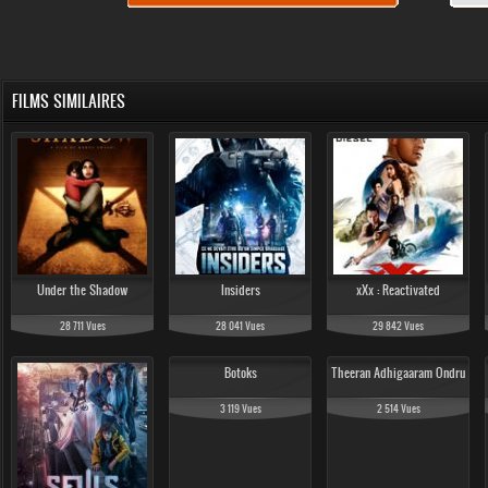
FILMS SIMILAIRES
Under the Shadow
Insiders
xXx : Reactivated
28 711 Vues
28 041 Vues
29 842 Vues
Botoks
Theeran Adhigaaram Ondru
3 119 Vues
2 514 Vues