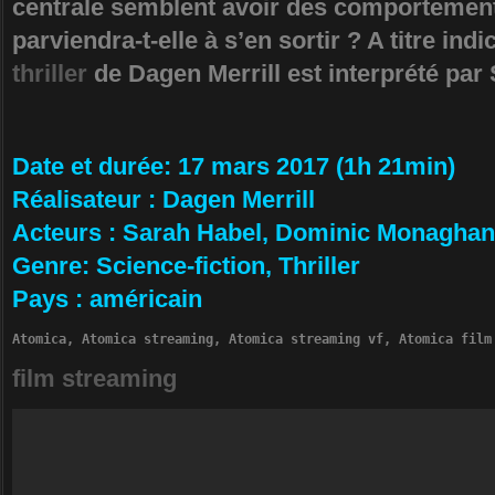
centrale semblent avoir des comporteme
parviendra-t-elle à s’en sortir ? A titre indic
thriller
de Dagen Merrill est interprété par
Da­te et durée
: 17 mars 2017 (1h 21min)
Ré­alisateur
:
Dagen Merrill
Ac­teurs
:
Sarah Habel, Dominic Monaghan
Ge­nre
: Science-fiction, Thriller
Pa­ys
:
américain
Atomica, Atomica streaming, Atomica streaming vf, Atomica film
film streaming