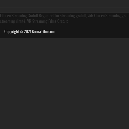
Film en Streaming Gratuit Regarder film streaming gratuit, Voir Film en Streaming grat
streaming illmité, VK Streaming Films Gratuit
Copyright © 2021
Kuma-Film.com