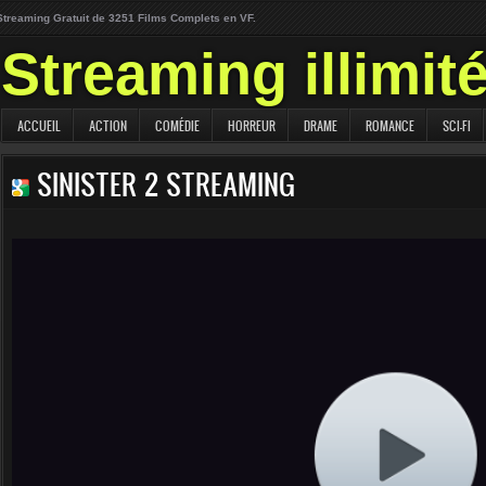
Streaming Gratuit de 3251 Films Complets en VF.
Streaming illimit
ACCUEIL
ACTION
COMÉDIE
HORREUR
DRAME
ROMANCE
SCI-FI
SINISTER 2 STREAMING