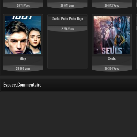
28 711 Vues
28 041 Vues
29 842 Vues
Sakka Podu Podu Raja
2 776 Vues
iBoy
Seuls
25 866 Vues
39 394 Vues
Espace_Commentaire