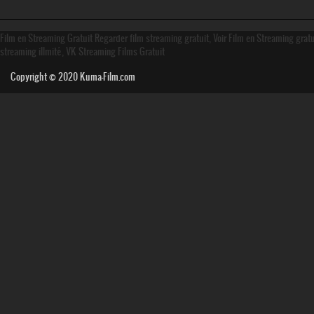
Film en Streaming Gratuit Regarder film streaming gratuit, Voir Film en Streaming grat
streaming illmité, VK Streaming Films Gratuit
Copyright © 2020
Kuma-Film.com