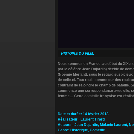
HISTOIRE DU FILM:
Nous sommes en France, au début du XIXe sièc
par le célèbre Jean Dujardin) décide de dema
(Noémie Merlant), sous le regard suspicieux 
de celle-ci. Tout roule comme sur des roulett
contraint de rejoindre le champ de bataille. 
commence une correspondance
avec
elle, s
femme… Cette
comédie
française est réalis
Da­te et durée
: 14 février 2018
Ré­alisateur
:
Laurent Tirard
Ac­teurs
:
Jean Dujardin, Mélanie Laurent, N
Ge­nre
: Historique, Comédie