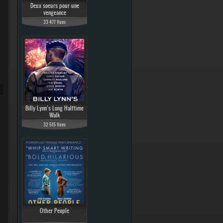
Deux soeurs pour une
vengeance
33 477 Vues
Billy Lynn’s Long Halftime
Walk
32 515 Vues
Other People