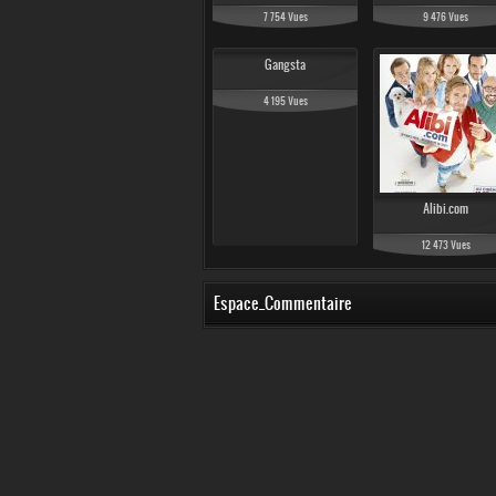
7 754 Vues
9 476 Vues
Gangsta
4 195 Vues
Alibi.com
12 473 Vues
Espace_Commentaire