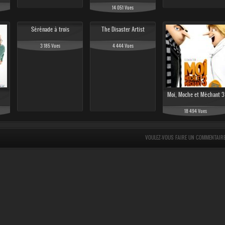
14 051 Vues
Sérénade à trois
The Disaster Artist
3 185 Vues
4 444 Vues
Moi, Moche et Méchant 3
18 494 Vues
VOULEZ-VOUS FAIRE UN COMMENTAIR