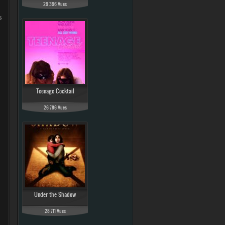
29 396 Vues
s film complet, regarder Le Retour du héros
Teenage Cocktail
26 786 Vues
Under the Shadow
28 711 Vues