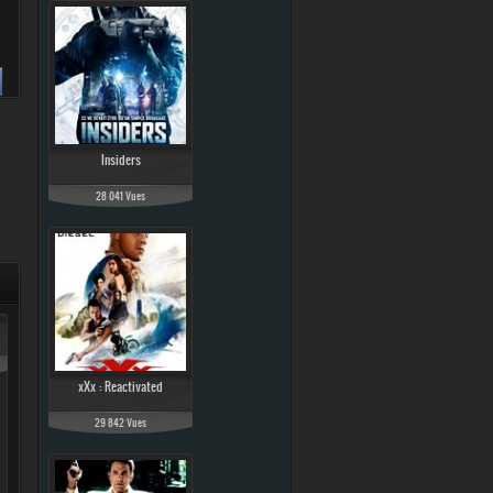
Insiders
28 041 Vues
xXx : Reactivated
29 842 Vues