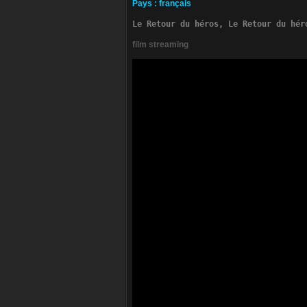
Pa­ys
:
français
Le Retour du héros, Le Retour du hér
film streaming