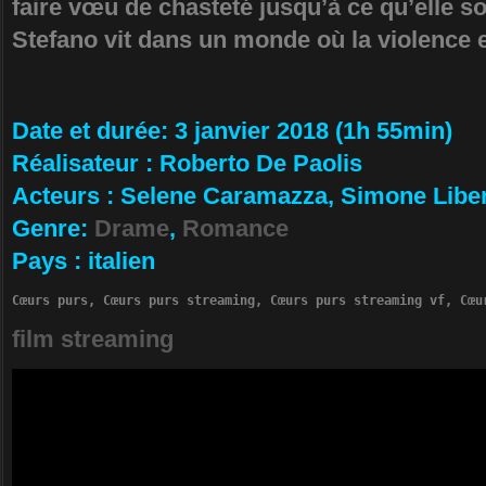
faire vœu de chasteté jusqu’à ce qu’elle soi
Stefano vit dans un monde où la violence
Da­te et durée
: 3 janvier 2018 (1h 55min)
Ré­alisateur
:
Roberto De Paolis
Ac­teurs
:
Selene Caramazza, Simone Liber
Ge­nre
:
Drame
,
Romance
Pa­ys
:
italien
Cœurs purs, Cœurs purs streaming, Cœurs purs streaming vf, Cœu
film streaming