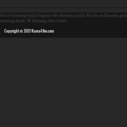
Film en Streaming Gratuit Regarder film streaming gratuit, Voir Film en Streaming grat
streaming illmité, VK Streaming Films Gratuit
Copyright © 2021
Kuma-Film.com