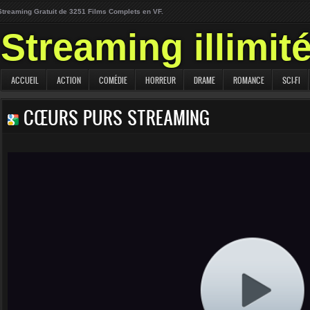
Streaming Gratuit de 3251 Films Complets en VF.
Streaming illimit
ACCUEIL
ACTION
COMÉDIE
HORREUR
DRAME
ROMANCE
SCI-FI
CŒURS PURS STREAMING