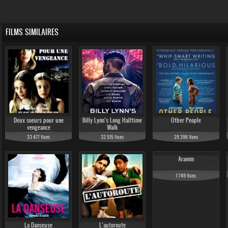
FILMS SIMILAIRES
Deux soeurs pour une
Billy Lynn’s Long Halftime
Other People
vengeance
Walk
33 477 Vues
32 515 Vues
29 396 Vues
Aramm
1 749 Vues
La Danseuse
L’autoroute