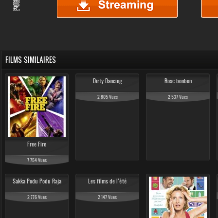
FILMS SIMILAIRES
Dirty Dancing
Rose bonbon
2 805 Vues
2 537 Vues
Free Fire
7 754 Vues
Sakka Podu Podu Raja
Les films de l’été
2 776 Vues
2 147 Vues