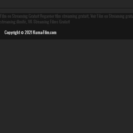
Film en Streaming Gratuit Regarder film streaming gratuit, Voir Film en Streaming grat
streaming illmité, VK Streaming Films Gratuit
Copyright © 2021
Kuma-Film.com