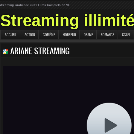
Streaming Gratuit de 3251 Films Complets en VF.
Streaming illimit
ACCUEIL
ACTION
COMÉDIE
HORREUR
DRAME
ROMANCE
SCI-FI
ARIANE STREAMING