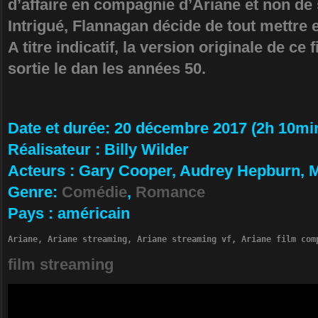
d’affaire en compagnie d’Ariane et non de 
Intrigué, Flannagan décide de tout mettre
A titre indicatif, la version originale de ce 
sortie le dan les années 50.
Da­te et durée
: 20 décembre 2017 (2h 10mi
Ré­alisateur
:
Billy Wilder
Ac­teurs
:
Gary Cooper, Audrey Hepburn, M
Ge­nre
:
Comédie
,
Romance
Pa­ys
:
américain
Ariane, Ariane streaming, Ariane streaming vf, Ariane film com
film streaming